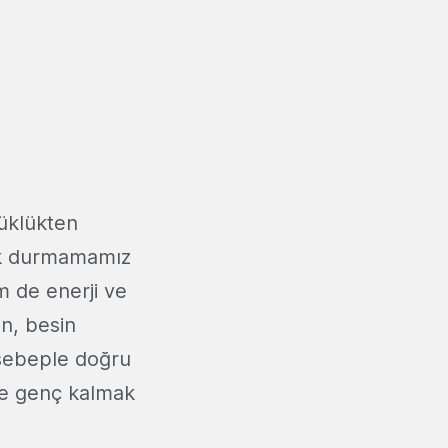
çüklükten
çok durmamamız
m de enerji ve
n, besin
 sebeple doğru
de genç kalmak