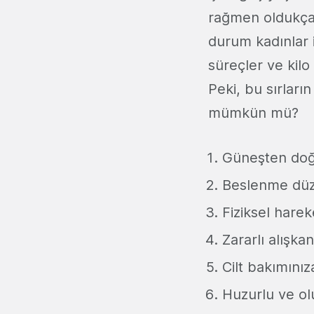
rağmen oldukça 
durum kadınlar i
süreçler ve kilo 
Peki, bu sırları
mümkün mü?
Güneşten doğr
Beslenme düze
Fiziksel hareke
Zararlı alışka
Cilt bakımınız
Huzurlu ve olu