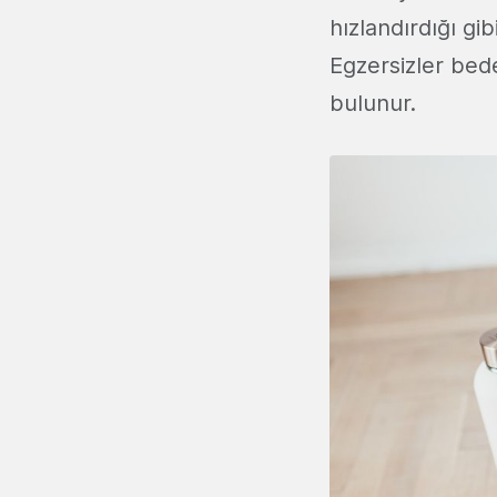
hızlandırdığı gi
Egzersizler bede
bulunur.