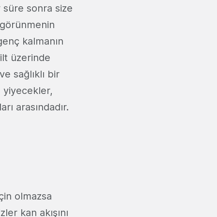
r süre sonra size
ıl görünmenin
a genç kalmanın
ilt üzerinde
e sağlıklı bir
 yiyecekler,
arı arasındadır.
için olmazsa
zler kan akışını