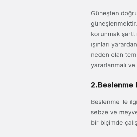
Güneşten doğru 
güneşlenmektir. 
korunmak şarttır
ışınları yararda
neden olan teme
yararlanmalı ve
2.Beslenme D
Beslenme ile ilg
sebze ve meyve 
bir biçimde çal