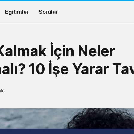
Eğitimler
Sorular
almak İçin Neler
alı? 10 İşe Yarar Ta
ulu