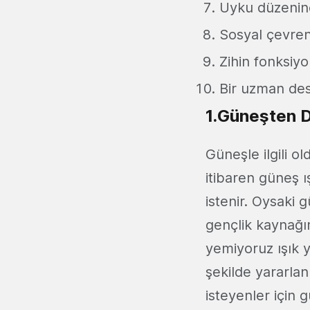
Uyku düzenine
Sosyal çevreni
Zihin fonksiyo
Bir uzman dest
1.Güneşten D
Güneşle ilgili o
itibaren güneş 
istenir. Oysaki 
gençlik kaynağ
yemiyoruz ışık 
şekilde yararla
isteyenler için