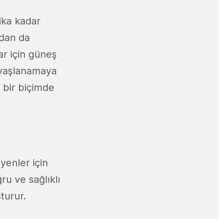
ika kadar
rdan da
ar için güneş
ı yaşlanamaya
 bir biçimde
yenler için
u ve sağlıklı
turur.