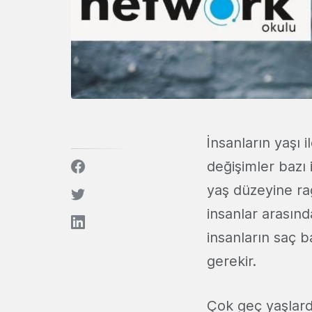
İnsanların yaşı 
değişimler bazı 
yaş düzeyine r
insanlar arasınd
insanların saç b
gerekir.
Çok geç yaşlard