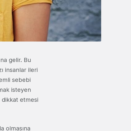
na gelir. Bu
 insanlar ileri
emli sebebi
lmak isteyen
e dikkat etmesi
da olmasına