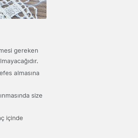
ilmesi gereken
lmayacağıdır.
nefes almasına
ınmasında size
aç içinde