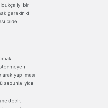
dukça iyi bir
ak gerekir ki
sı cilde
yapmak
 istenmeyen
 olarak yapılması
 sabunla iyice
mektedir.