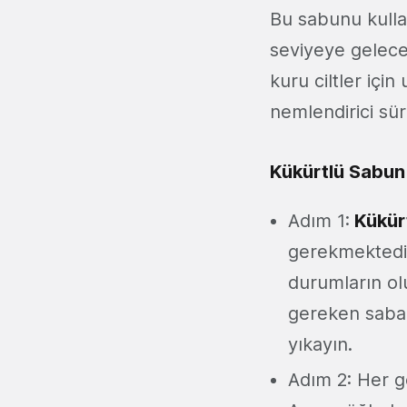
Bu sabunu kulla
seviyeye gelece
kuru ciltler içi
nemlendirici sü
Kükürtlü Sabun 
Adım 1:
Kükürt
gerekmektedir
durumların olu
gereken sabah
yıkayın.
Adım 2: Her g