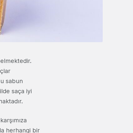
gelmektedir.
çlar
 bu sabun
lde saça iyi
maktadır.
 karşımıza
da herhangi bir