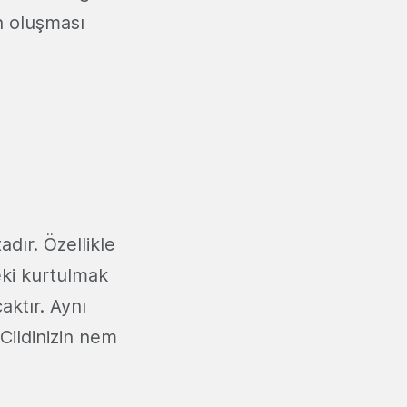
n oluşması
dır. Özellikle
eki kurtulmak
ktır. Aynı
Cildinizin nem