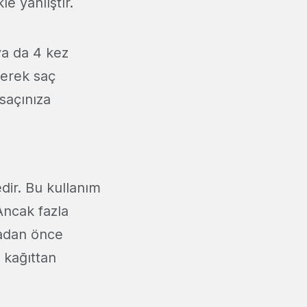
e yanlıştır.
ya da 4 kez
terek saç
saçınıza
dir. Bu kullanım
Ancak fazla
madan önce
 kağıttan