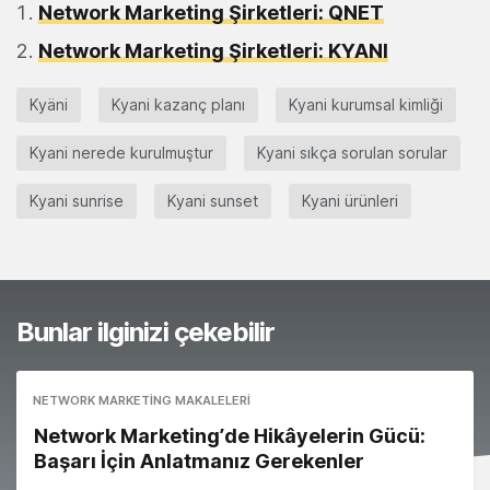
Network Marketing Şirketleri: QNET
Network Marketing Şirketleri: KYANI
Kyäni
Kyani kazanç planı
Kyani kurumsal kimliği
Kyani nerede kurulmuştur
Kyani sıkça sorulan sorular
Kyani sunrise
Kyani sunset
Kyani ürünleri
Bunlar ilginizi çekebilir
NETWORK MARKETING MAKALELERI
Network Marketing’de Hikâyelerin Gücü:
Başarı İçin Anlatmanız Gerekenler