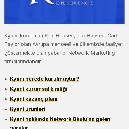
Kyani, kurucuları Kirk Hansen, Jim Hansen, Carl
Taylor olan Avrupa menşeeli ve ülkemizde faaliyet
göstermekte olan yabancı Network Marketing
firmalarındandır.
Kyani nerede kurulmuştur?
Kyani kurumsal kimliği
Kyani kazanç planı
Kyani ürünleri
Kyani hakkında Network Okulu’na gelen
sorular