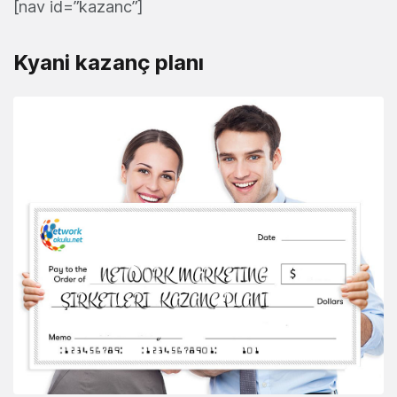
[nav id=”kazanc”]
Kyani kazanç planı