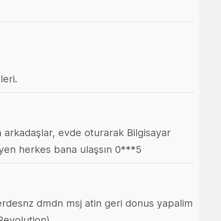
eri.
 arkadaşlar, evde oturarak Bilgisayar
yen herkes bana ulaşsın 0***5
terdesnz dmdn msj atin geri donus yapalim
evolution)