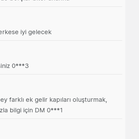
herkese iyi gelecek
siniz 0***3
y farklı ek gelir kapıları oluşturmak,
a bilgi için DM 0***1