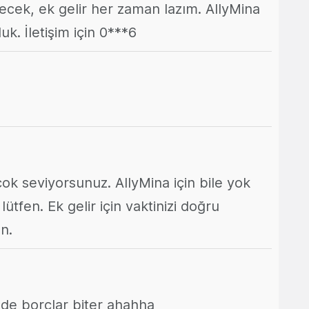
cek, ek gelir her zaman lazım. AllyMina
luk. İletişim için 0***6
çok seviyorsunuz. AllyMina için bile yok
lütfen. Ek gelir için vaktinizi doğru
n.
yede borçlar biter ahahha