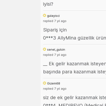
iyisi?
gulayisci
replied 7 yıl ago
Sipariş için
0***3 AllyMina güzellik ürünl
senel_gulcin
replied 7 yıl ago
__ Ek gelir kazanmak isteyen
başında para kazanmak iste
Gizem68
replied 7 yıl ago
siz de ek gelir kazanmak is
0***4, MEDIREVO (Medical R