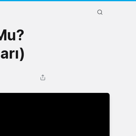
Mu?
arı)