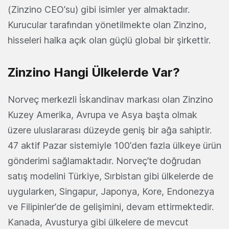
(Zinzino CEO’su) gibi isimler yer almaktadır.
Kurucular tarafından yönetilmekte olan Zinzino,
hisseleri halka açık olan güçlü global bir şirkettir.
Zinzino Hangi Ülkelerde Var?
Norveç merkezli İskandinav markası olan Zinzino
Kuzey Amerika, Avrupa ve Asya başta olmak
üzere uluslararası düzeyde geniş bir ağa sahiptir.
47 aktif Pazar sistemiyle 100’den fazla ülkeye ürün
gönderimi sağlamaktadır. Norveç’te doğrudan
satış modelini Türkiye, Sırbistan gibi ülkelerde de
uygularken, Singapur, Japonya, Kore, Endonezya
ve Filipinler’de de gelişimini, devam ettirmektedir.
Kanada, Avusturya gibi ülkelere de mevcut