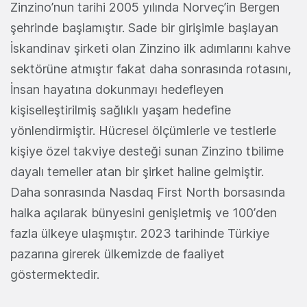
Zinzino’nun tarihi 2005 yılında Norveç’in Bergen
şehrinde başlamıştır. Sade bir girişimle başlayan
İskandinav şirketi olan Zinzino ilk adımlarını kahve
sektörüne atmıştır fakat daha sonrasında rotasını,
İnsan hayatına dokunmayı hedefleyen
kişiselleştirilmiş sağlıklı yaşam hedefine
yönlendirmiştir. Hücresel ölçümlerle ve testlerle
kişiye özel takviye desteği sunan Zinzino tbilime
dayalı temeller atan bir şirket haline gelmiştir.
Daha sonrasında Nasdaq First North borsasında
halka açılarak bünyesini genişletmiş ve 100’den
fazla ülkeye ulaşmıştır. 2023 tarihinde Türkiye
pazarına girerek ülkemizde de faaliyet
göstermektedir.