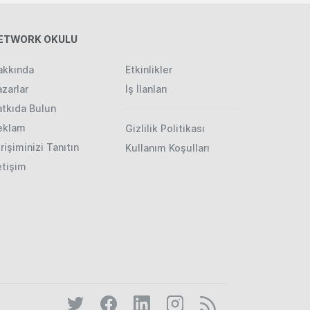
ETWORK OKULU
akkında
Etkinlikler
zarlar
İş İlanları
atkıda Bulun
eklam
Gizlilik Politikası
rişiminizi Tanıtın
Kullanım Koşulları
etişim