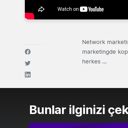
Network marketin
marketingde kopy
herkes …
Bunlar ilginizi çek