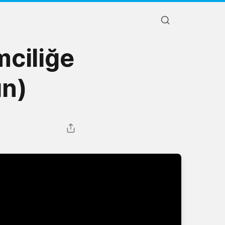
mciliğe
ın)