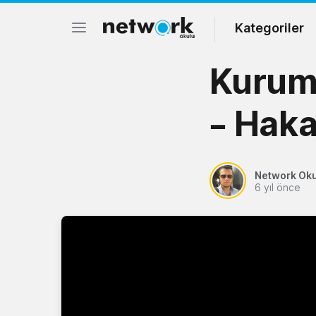
Kategoriler
Kurums
– Haka
Network Ok
6 yıl önce