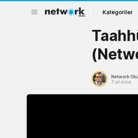
Kategoriler
Taahh
(Netwo
Network Ok
7 yıl önce