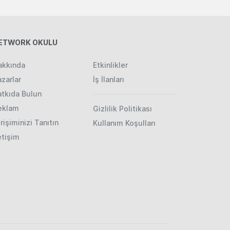
ETWORK OKULU
akkında
Etkinlikler
zarlar
İş İlanları
atkıda Bulun
eklam
Gizlilik Politikası
rişiminizi Tanıtın
Kullanım Koşulları
etişim