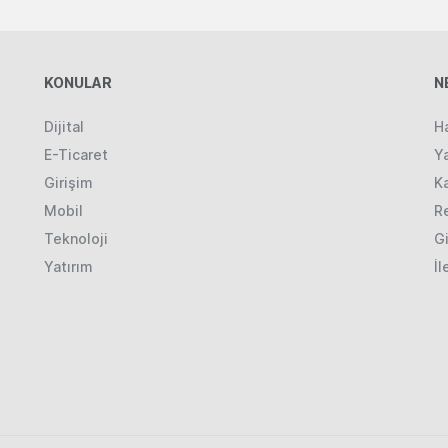
KONULAR
N
Dijital
H
E-Ticaret
Ya
Girişim
K
Mobil
R
Teknoloji
Gi
Yatırım
İl