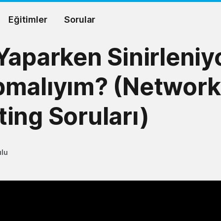
Eğitimler
Sorular
Yaparken Sinirleni
pmalıyım? (Network
ing Soruları)
ulu