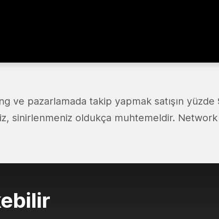
g ve pazarlamada takip yapmak satışın yüzde 9
z, sinirlenmeniz oldukça muhtemeldir. Networ
ebilir