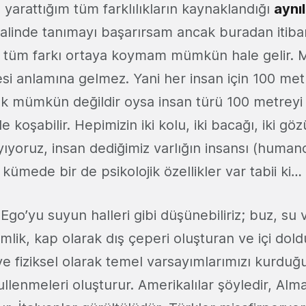
yarattığım tüm farklılıkların kaynaklandığı
aynıl
halinde tanımayı başarırsam ancak buradan itib
m tüm farkı ortaya koymam mümkün hale gelir.
si anlamına gelmez. Yani her insan için 100 me
 mümkün değildir oysa insan türü 100 metreyi 
e koşabilir. Hepimizin iki kolu, iki bacağı, iki gözü
ıyoruz, insan dediğimiz varlığın insansı (humano
kümede bir de psikolojik özellikler var tabii ki…
ve Ego’yu suyun halleri gibi düşünebiliriz; buz, su
Kimlik, kap olarak dış çeperi oluşturan ve içi dold
l ve fiziksel olarak temel varsayımlarımızı kurdu
lenmeleri oluşturur. Amerikalılar şöyledir, Alma