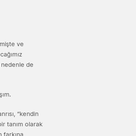
çmişte ve
acağımız
u nedenle de
şım.
nrısı, “kendin
ir tanım olarak
n farkına