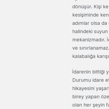
dönüşür. Kişi ke
kesişiminde kendi
adımlar olsa da o
halindeki suyun 
mekanizmadır. İç
ve sınırlanamaz
kalabalığa karış
İdarenin bittiği
Durumu idare et
hikayesini yaşar
birey yapan özel
olan her şeyin 