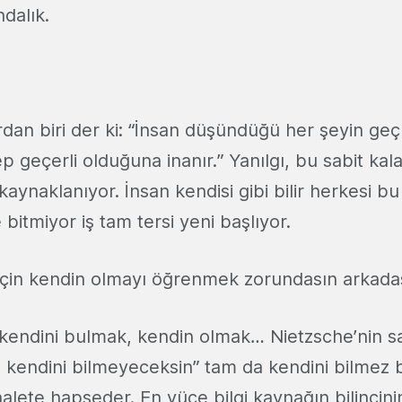
ndalık.
lardan biri der ki: “İnsan düşündüğü her şeyin ge
 geçerli olduğuna inanır.” Yanılgı, bu sabit kal
aynaklanıyor. İnsan kendisi gibi bilir herkesi b
 bitmiyor iş tam tersi yeni başlıyor.
için kendin olmayı öğrenmek zorundasın arkada
 kendini bulmak, kendin olmak… Nietzsche’nin sa
n kendini bilmeyeceksin” tam da kendini bilmez b
alete hapseder. En yüce bilgi kaynağın bilincini