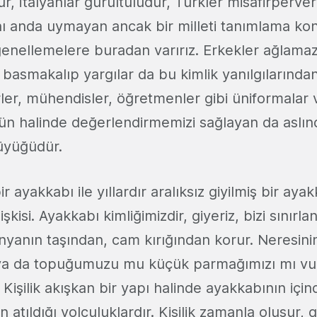
ur, İtalyanlar gürültülüdür, Türkler misafirperverd
nı anda uymayan ancak bir milleti tanımlama ko
nellemelere buradan varırız. Erkekler ağlamaz
 basmakalıp yargılar da bu kimlik yanılgılarında
rler, mühendisler, öğretmenler gibi üniformalar 
tün halinde değerlendirmemizi sağlayan da aslın
üyüğüdür.
r ayakkabı ile yıllardır aralıksız giyilmiş bir ayak
ilişkisi. Ayakkabı kimliğimizdir, giyeriz, bizi sınırl
yanın taşından, cam kırığından korur. Neresinin
 ya da topuğumuzu mu küçük parmağımızı mı v
. Kişilik akışkan bir yapı halinde ayakkabının iç
n atıldığı yolculuklardır. Kişilik zamanla oluşur, ge