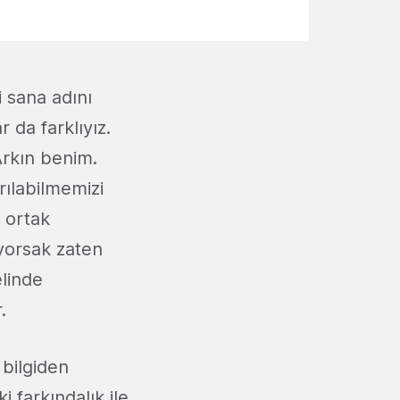
i sana adını
 da farklıyız.
Arkın benim.
rılabilmemizi
n ortak
ıyorsak zaten
linde
.
 bilgiden
 farkındalık ile