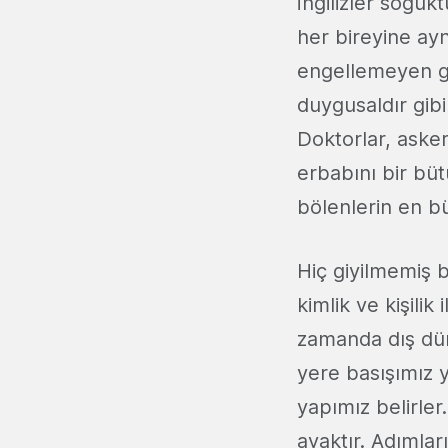
İngilizler soğukt
her bireyine ay
engellemeyen ge
duygusaldır gibi
Doktorlar, aske
erbabını bir bü
bölenlerin en b
Hiç giyilmemiş bi
kimlik ve kişilik 
zamanda dış dün
yere basışımız
yapımız belirler
ayaktır. Adımları