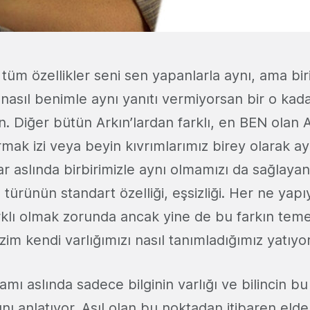
üm özellikler seni sen yapanlarla aynı, ama bir
sıl benimle aynı yanıtı vermiyorsan bir o kadar
n. Diğer bütün Arkın’lardan farklı, en BEN olan 
mak izi veya beyin kıvrımlarımız birey olarak ay
ar aslında birbirimizle aynı olmamızı da sağlaya
türünün standart özelliği, eşsizliği. Her ne yap
rklı olmak zorunda ancak yine de bu farkın teme
izim kendi varlığımızı nasıl tanımladığımız yatıyor
amı aslında sadece bilginin varlığı ve bilincin bu
ı anlatıyor. Asıl olan bu noktadan itibaren eldeki