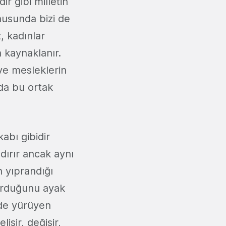
ir gibi milletin
nusunda bizi de
, kadınlar
n kaynaklanır.
ve mesleklerin
da bu ortak
kabı gibidir
andırır ancak aynı
 yıprandığı
urduğunu ayak
inde yürüyen
lişir, değişir,