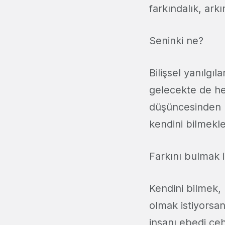
farkındalık, arkı
Seninki ne?
Bilişsel yanılgı
gelecekte de hep
düşüncesinden k
kendini bilmekle
Farkını bulmak 
Kendini bilmek,
olmak istiyorsa
insanı ebedi ceh