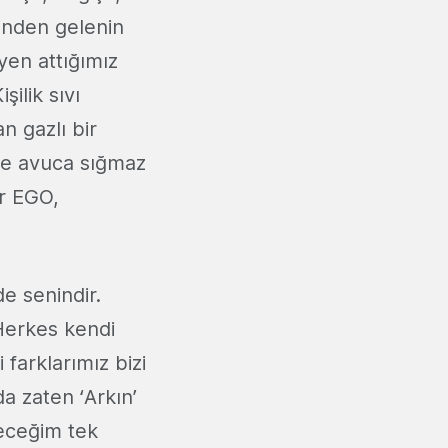
çinden gelenin
eyen attığımız
şilik sıvı
n gazlı bir
ele avuca sığmaz
ir EGO,
de senindir.
 Herkes kendi
 farklarımız bizi
da zaten ‘Arkın’
eceğim tek