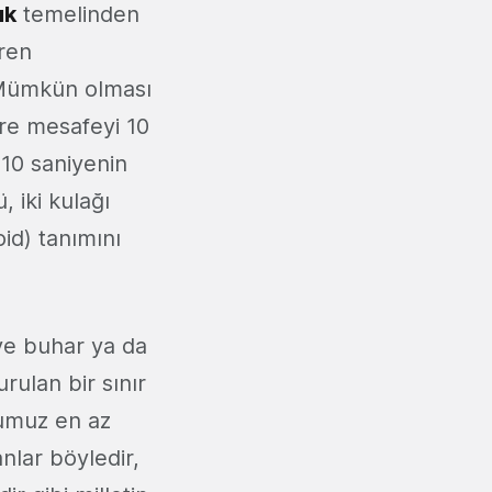
ık
temelinden
aren
 Mümkün olması
tre mesafeyi 10
10 saniyenin
, iki kulağı
id) tanımını
 ve buhar ya da
urulan bir sınır
ğumuz en az
nlar böyledir,