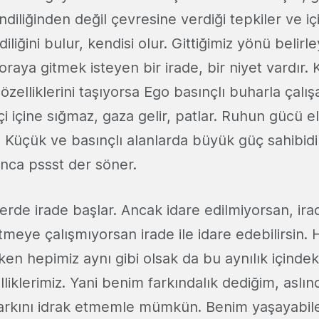
ndiliğinden değil çevresine verdiği tepkiler ve i
liğini bulur, kendisi olur. Gittiğimiz yönü belirl
raya gitmek isteyen bir irade, bir niyet vardır. Ki
özelliklerini taşıyorsa Ego basınçlı buharla çalışa
i içine sığmaz, gaza gelir, patlar. Ruhun gücü 
. Küçük ve basınçlı alanlarda büyük güç sahibid
ınca pssst der söner.
 yerde irade başlar. Ancak idare edilmiyorsan, ira
meye çalışmıyorsan irade ile idare edebilirsin.
ken hepimiz aynı gibi olsak da bu aynılık içindeki
liklerimiz. Yani benim farkındalık dediğim, aslın
farkını idrak etmemle mümkün. Benim yaşayabil