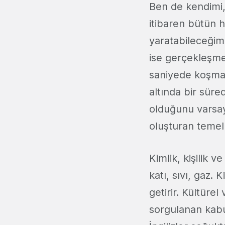
Ben de kendimi, 
itibaren bütün 
yaratabileceği
ise gerçekleşme
saniyede koşmak
altında bir süred
olduğunu varsay
oluşturan temel 
Kimlik, kişilik 
katı, sıvı, gaz. 
getirir. Kültüre
sorgulanan kabul