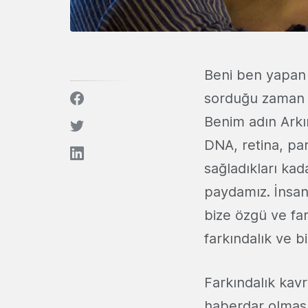
Beni ben yapan t
sorduğu zaman na
Benim adın Arkı
DNA, retina, par
sağladıkları kad
paydamız. İnsan 
bize özgü ve fa
farkındalık ve b
Farkındalık kavr
haberdar olmasın