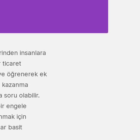
rinden insanlara
 ticaret
k ve öğrenerek ek
er kazanma
 soru olabilir.
ir engele
anmak için
ar basit