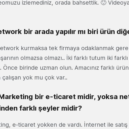
eomuzu izlemediniz, orada bahsettik. 🙂 Videoy
network bir arada yapılır mı biri ürün di
etwork kurmaksa tek firmaya odaklanmak gerek
ının olmazsa olmazı.. İki farklı tutum iki farklı t
.. Önce birinde uzman olun. Amacınız farklı ürü
 çalışan yok mu çok var..
Marketing bir e-ticaret midir, yoksa n
rinden farklı şeyler midir?
g, e-ticaret yokken de vardı. İnternet ile satış k