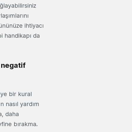
layabilirsiniz
laşımlarını
rününüze ihtiyacı
bi handikapı da
 negatif
ye bir kural
an nasıl yardım
a, daha
yfine bırakma.