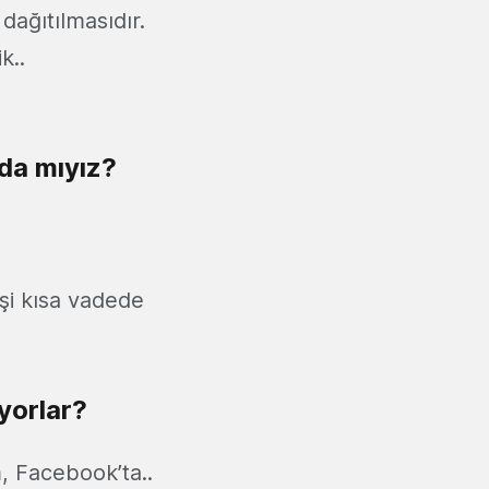
dağıtılmasıdır.
k..
da mıyız?
şi kısa vadede
iyorlar?
, Facebook’ta..