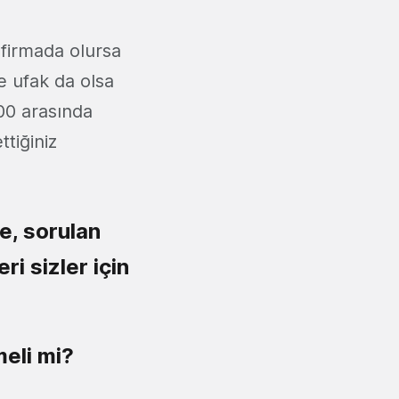
 firmada olursa
 ufak da olsa
00 arasında
tiğiniz
e, sorulan
i sizler için
meli mi?