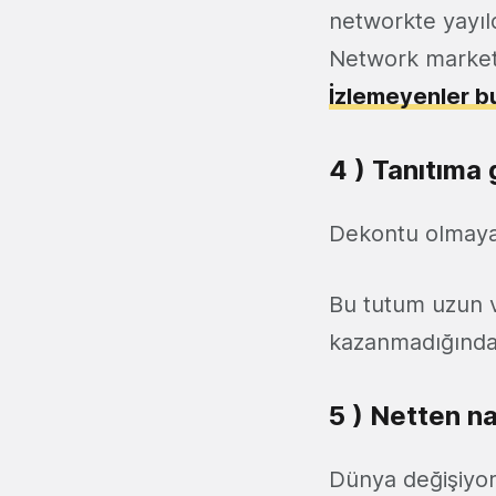
networkte yayıld
Network marketi
İzlemeyenler bu
4 ) Tanıtıma
Dekontu olmaya
Bu tutum uzun v
kazanmadığında
5 ) Netten na
Dünya değişiyor