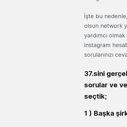
İşte bu nedenle
olsun network y
yardımcı olmak 
instagram hesab
sorularınızı cev
37.sini gerçe
sorular ve ve
seçtik;
1 ) Başka şir