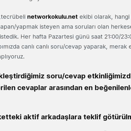
,tecrübeli
networkokulu.net
ekibi olarak, hangi
apan/yapmak isteyen ama soruları olan herkese
istedik. Her hafta Pazartesi günü saat 21:00/23:
ımızda canlı canlı soru/cevap yaparak, merak et
aplıyoruz.
kleştirdiğimiz soru/cevap etkinliğimizd
rilen cevaplar arasından en beğenilenler
ketteki aktif arkadaşlara teklif götürül