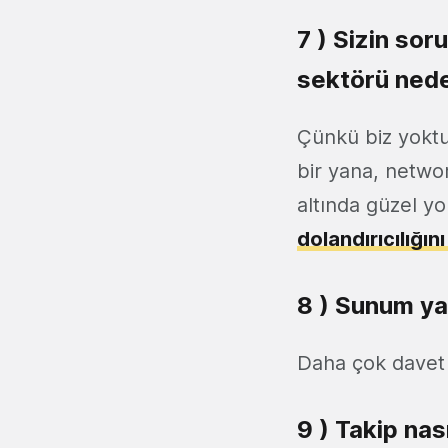
7 ) Sizin so
sektörü nede
Çünkü biz yoktu
bir yana, netwo
altında güzel yo
dolandırıcılığın
8 ) Sunum yap
Daha çok davet 
9 ) Takip nas