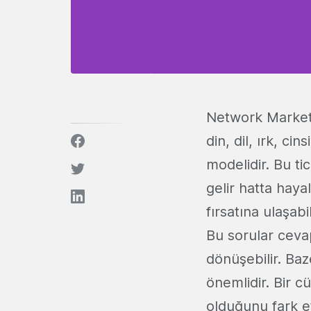
Network Marketi
din, dil, ırk, ci
modelidir. Bu ti
gelir hatta haya
fırsatına ulaşab
Bu sorular ceva
dönüşebilir. Baze
önemlidir. Bir 
olduğunu fark et