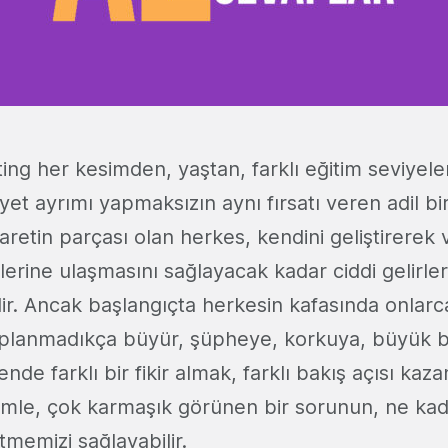
ng her kesimden, yaştan, farklı eğitim seviyele
nsiyet ayrımı yapmaksızın aynı fırsatı veren adil bir
caretin parçası olan herkes, kendini geliştirere
llerine ulaşmasını sağlayacak kadar ciddi gelirl
ilir. Ancak başlangıçta herkesin kafasında onlarca
planmadıkça büyür, şüpheye, korkuya, büyük b
nde farklı bir fikir almak, farklı bakış açısı kaz
cümle, çok karmaşık görünen bir sorunun, ne kad
memizi sağlayabilir.