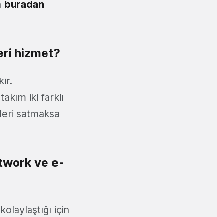
a
buradan
ğeri hizmet?
ir.
akım iki farklı
nleri satmaksa
etwork ve e-
olaylaştığı için