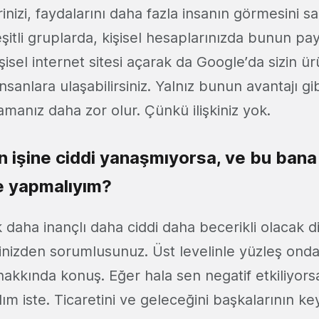
nizi, faydalarını daha fazla insanın görmesini sağ
şitli gruplarda, kişisel hesaplarınızda bunun pay
Kişisel internet sitesi açarak da Google’da sizin ü
nsanlara ulaşabilirsiniz. Yalnız bunun avantajı gi
manız daha zor olur. Çünkü ilişkiniz yok.
in işine ciddi yanaşmıyorsa, ve bu bana
e yapmalıyım?
daha inançlı daha ciddi daha becerikli olacak di
şinizden sorumlusunuz. Üst levelinle yüzleş ond
hakkında konuş. Eğer hala sen negatif etkiliyors
ım iste. Ticaretini ve geleceğini başkalarının ke