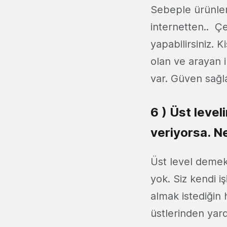
Sebeple ürünleri
internetten.. Çe
yapabilirsiniz. 
olan ve arayan i
var. Güven sağla
6 ) Üst level
veriyorsa. N
Üst level demek 
yok. Siz kendi i
almak istediğin 
üstlerinden yard