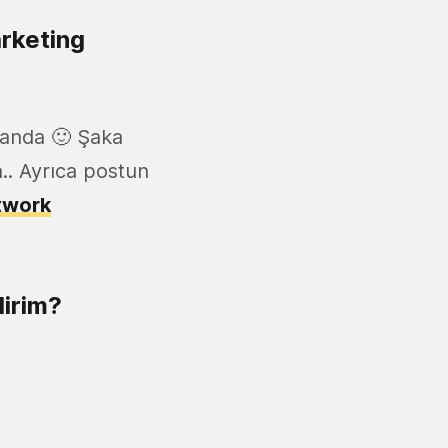
arketing
danda 🙂 Şaka
.. Ayrıca postun
twork
lirim?