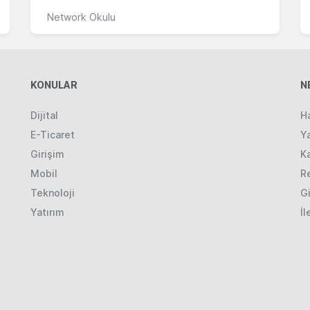
Network Okulu
KONULAR
N
Dijital
H
E-Ticaret
Ya
Girişim
K
Mobil
R
Teknoloji
Gi
Yatırım
İl