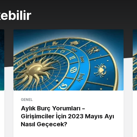
ebilir
GENEL
Aylık Burç Yorumları –
Girişimciler İçin 2023 Mayıs Ayı
Nasıl Geçecek?