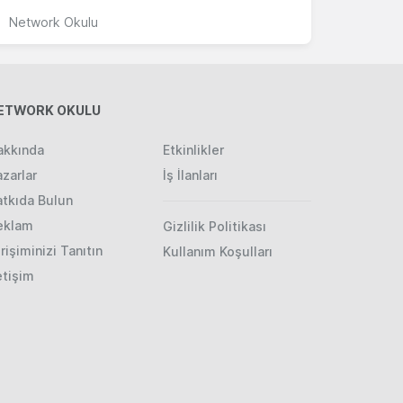
Network Okulu
ETWORK OKULU
akkında
Etkinlikler
zarlar
İş İlanları
atkıda Bulun
eklam
Gizlilik Politikası
rişiminizi Tanıtın
Kullanım Koşulları
etişim