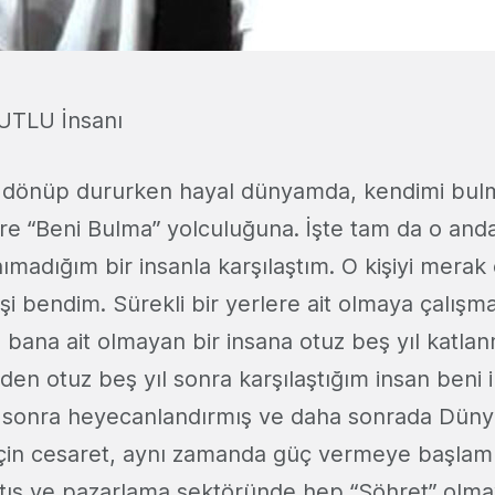
UTLU İnsanı
a dönüp dururken hayal dünyamda, kendimi bulm
ere “Beni Bulma” yolculuğuna. İşte tam da o and
madığım bir insanla karşılaştım. O kişiyi merak
işi bendim. Sürekli bir yerlere ait olmaya çalış
e bana ait olmayan bir insana otuz beş yıl kat
en otuz beş yıl sonra karşılaştığım insan beni i
sonra heyecanlandırmış ve daha sonrada Dü
çin cesaret, aynı zamanda güç vermeye başlamışt
satış ve pazarlama sektöründe hep “Şöhret” olma