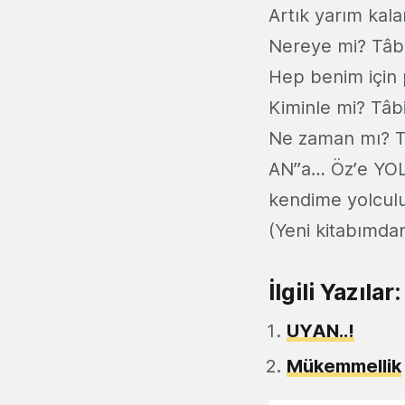
Artık yarım kal
Nereye mi? Tâbi 
Hep benim için 
Kiminle mi? Tâbi
Ne zaman mı? T
AN’’a… Öz’e YO
kendime yolculu
(Yeni kitabımda
İlgili Yazılar:
UYAN..!
Mükemmellik