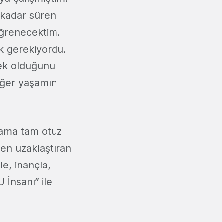
 kadar süren
öğrenecektim.
k gerekiyordu.
emek olduğunu
Eğer yaşamın
l ama tam otuz
en uzaklaştıran
e, inançla,
 İnsanı” ile