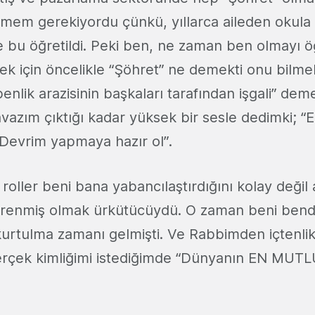
tmem gerekiyordu çünkü, yıllarca aileden okula
e bu öğretildi. Peki ben, ne zaman ben olmayı 
k için öncelikle “Şöhret” ne demekti onu bilme
benlik arazisinin başkaları tarafından işgali” d
vazım çıktığı kadar yüksek bir sesle dedimki; “
 Devrim yapmaya hazır ol”.
roller beni bana yabancılaştırdığını kolay deği
ğrenmiş olmak ürkütücüydü. O zaman beni bend
kurtulma zamanı gelmişti. Ve Rabbimden içtenlikl
gerçek kimliğimi istediğimde “Dünyanın EN MUTLU