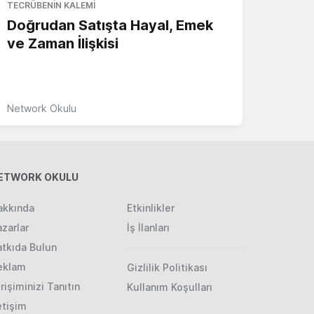
TECRÜBENIN KALEMI
Doğrudan Satışta Hayal, Emek
ve Zaman İlişkisi
Network Okulu
ETWORK OKULU
akkında
Etkinlikler
zarlar
İş İlanları
atkıda Bulun
eklam
Gizlilik Politikası
rişiminizi Tanıtın
Kullanım Koşulları
etişim