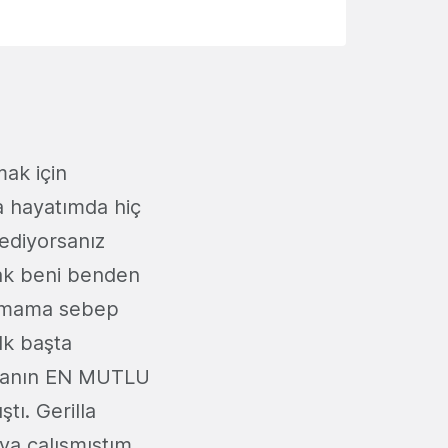
ak için
a hayatımda hiç
 ediyorsanız
mak beni benden
lanmama sebep
lk başta
nyanın EN MUTLU
ı. Gerilla
ya çalışmıştım.