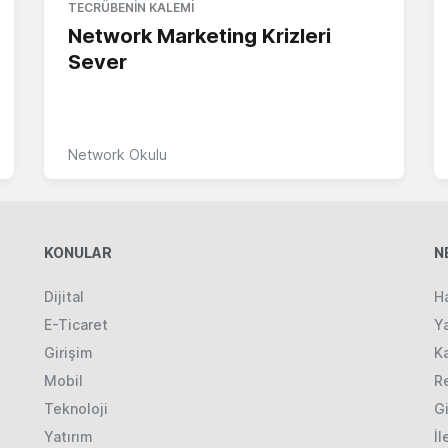
TECRÜBENIN KALEMI
Network Marketing Krizleri
Sever
Network Okulu
KONULAR
N
Dijital
H
E-Ticaret
Ya
Girişim
K
Mobil
R
Teknoloji
Gi
Yatırım
İl