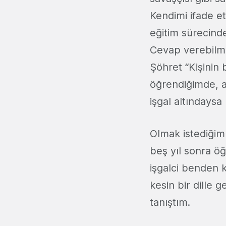
Kendimi ifade e
eğitim sürecind
Cevap verebilme
Şöhret “Kişinin 
öğrendiğimde, a
işgal altındaysa
Olmak istediğim 
beş yıl sonra ö
işgalci benden 
kesin bir dille 
tanıştım.