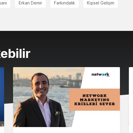
sanı
Erkan Demir
Farkındalık
Kişisel Gelişim
ebilir