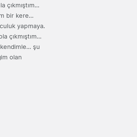
ola çıkmıştım…
ım bir kere…
lculuk yapmaya.
yola çıkmıştım…
 kendimle… şu
im olan