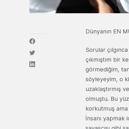
Dünyanın EN M
Sorular çılgınc
çıkmıştım bir k
görmediğim, tanı
söyleyeyim, o k
uzaklaştırmış v
olmuştu. Bu yüzd
korkutmuş ama 
İnsanı yapmak i
savaşçısı gibi 