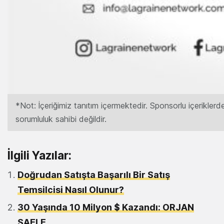
*Not: İçeriğimiz tanıtım içermektedir. Sponsorlu içerikler
sorumluluk sahibi değildir.
İlgili Yazılar:
Doğrudan Satışta Başarılı Bir Satış
Temsilcisi Nasıl Olunur?
30 Yaşında 10 Milyon $ Kazandı: ORJAN
SAELE