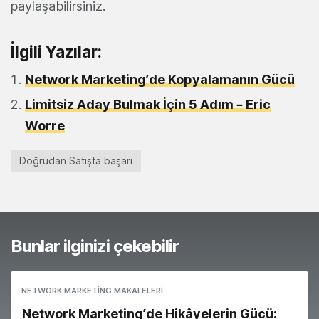
paylaşabilirsiniz.
İlgili Yazılar:
Network Marketing’de Kopyalamanın Gücü
Limitsiz Aday Bulmak İçin 5 Adım – Eric
Worre
Doğrudan Satışta başarı
Bunlar ilginizi çekebilir
NETWORK MARKETING MAKALELERI
Network Marketing’de Hikâyelerin Gücü: