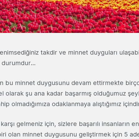
nimsediğiniz takdir ve minnet duyguları ulaşabi
l durumdur…
an bu minnet duygusunu devam ettirmekte birço
rel olarak şu ana kadar başarmış olduğumuz şeyl
hip olmadığımıza odaklanmaya alıştığımız içindir
arşı gelmeniz için, sizlere başarılı insanların e
biri olan minnet duygusunu geliştirmek için 5 a