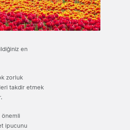
ldiğiniz en
k zorluk
eri takdir etmek
.
n önemli
det ipucunu