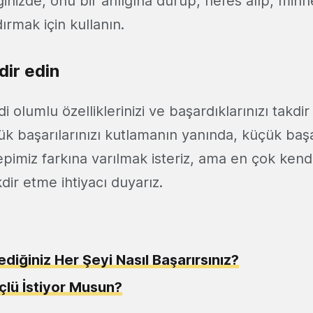
ğinizde, onu bir anlığına durup, nefes alıp, mi
rmak için kullanın.
dir edin
i olumlu özelliklerinizi ve başardıklarınızı takdi
k başarılarınızı kutlamanın yanında, küçük başar
epimiz farkına varılmak isteriz, ama en çok kend
kdir etme ihtiyacı duyarız.
ediğiniz Her Şeyi Nasıl Başarırsınız?
çlü İstiyor Musun?