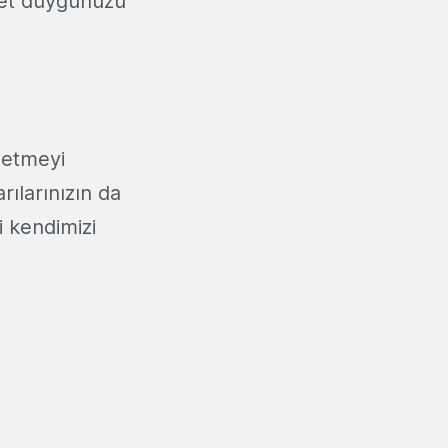
nnet duygunuzu
r etmeyi
ılarınızın da
i kendimizi