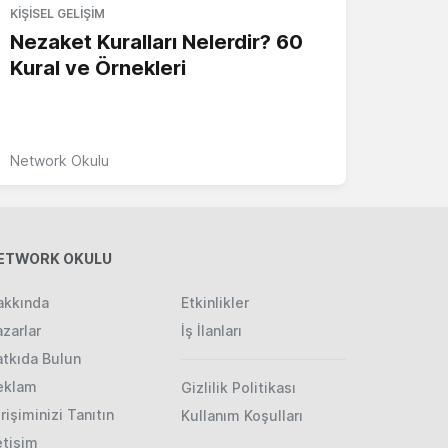
KIŞISEL GELIŞIM
Nezaket Kuralları Nelerdir? 60
Kural ve Örnekleri
Network Okulu
ETWORK OKULU
akkında
Etkinlikler
zarlar
İş İlanları
atkıda Bulun
eklam
Gizlilik Politikası
rişiminizi Tanıtın
Kullanım Koşulları
etişim