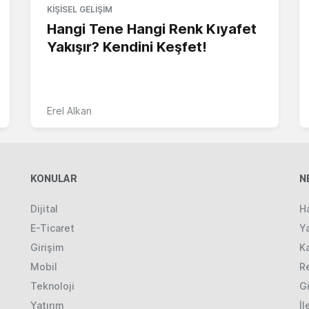
KIŞISEL GELIŞIM
Hangi Tene Hangi Renk Kıyafet
Yakışır? Kendini Keşfet!
Erel Alkan
KONULAR
N
Dijital
H
E-Ticaret
Ya
Girişim
K
Mobil
R
Teknoloji
Gi
Yatırım
İl