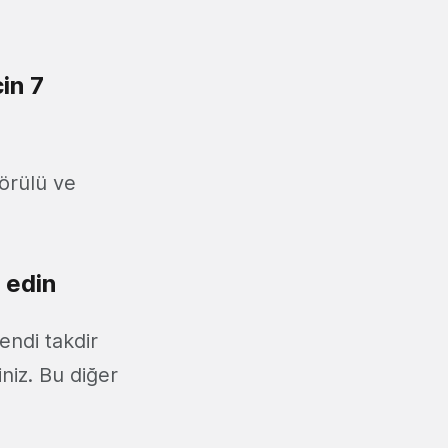
in 7
örülü ve
 edin
kendi takdir
iniz. Bu diğer