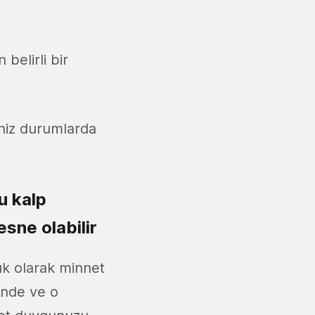
 belirli bir
niz durumlarda
u kalp
esne olabilir
lük olarak minnet
ğinde ve o