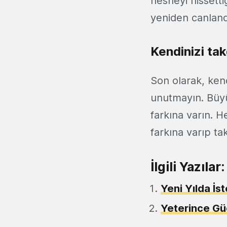
nesneyi hissetti
yeniden canlandı
Kendinizi tak
Son olarak, kend
unutmayın. Büyü
farkına varın. H
farkına varıp ta
İlgili Yazılar:
Yeni Yılda İst
Yeterince Gü