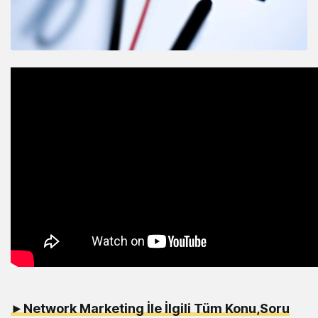
►Network Marketing İle İlgili Tüm Konu,Soru