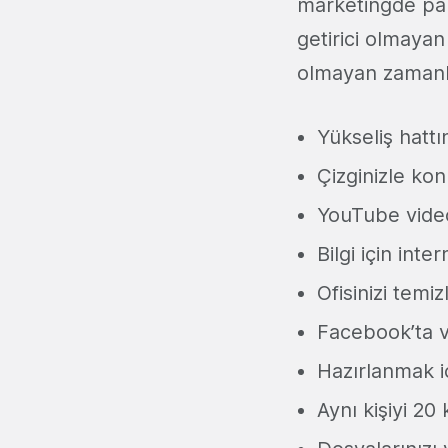
marketingde par
getirici olmayan
olmayan zamanla
Yükseliş hatt
Çizginizle ko
YouTube video
Bilgi için inte
Ofisinizi temi
Facebook’ta v
Hazırlanmak i
Aynı kişiyi 20