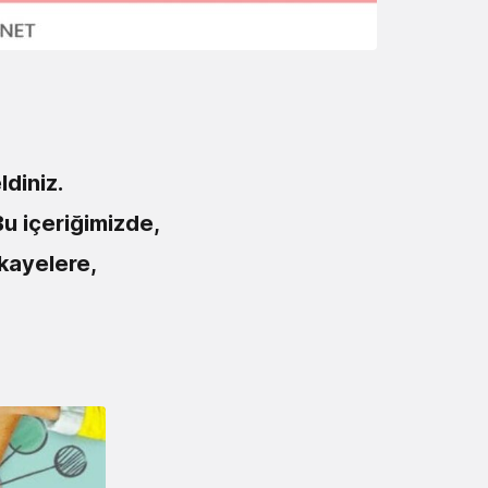
diniz.
Bu içeriğimizde,
kayelere,