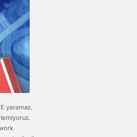
YE yaramaz.
ylemiyoruz.
twork