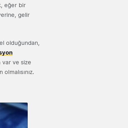
, eğer bir
erine, gelir
mel olduğundan,
asyon
 var ve size
n olmalısınız.