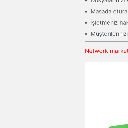
Dosyalarınızı 
Masada otura
İşletmeniz h
Müşterileriniz
Network market