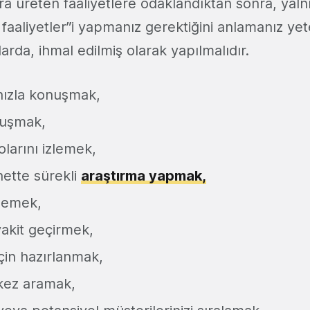
a üreten faaliyetlere odaklandıktan sonra, yalnı
 faaliyetler”i yapmanız gerektiğini anlamanız yet
rda, ihmal edilmiş olarak yapılmalıdır.
ınızla konuşmak,
nuşmak,
larını izlemek,
rnette sürekli
araştırma yapmak,
zlemek,
akit geçirmek,
çin hazırlanmak,
 kez aramak,