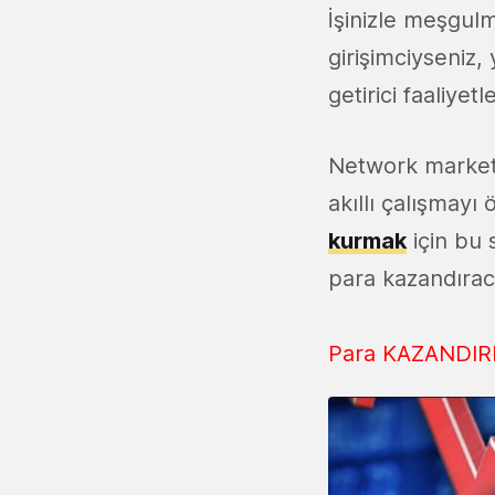
İşinizle meşgulm
girişimciyseniz,
getirici faaliyet
Network marketi
akıllı çalışmay
kurmak
için bu 
para kazandıraca
Para KAZANDIRM