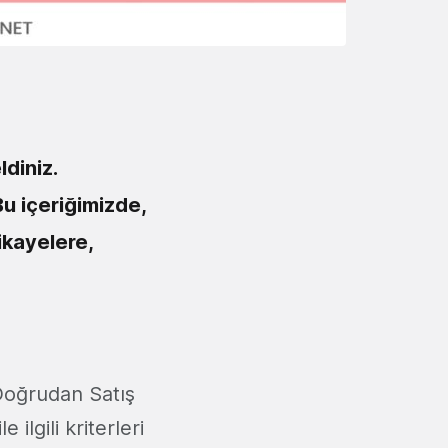
diniz.
Bu içeriğimizde,
ikayelere,
Doğrudan Satış
ilgili kriterleri