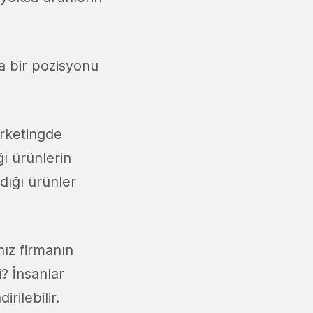
a bir pozisyonu
rketingde
ğı ürünlerin
dığı ürünler
nız firmanın
i? İnsanlar
rilebilir.