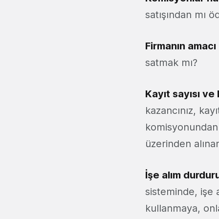
satışından mı öd
Firmanın amacı
satmak mı?
Kayıt sayısı ve 
kazancınız, kayıt
komisyonundan o
üzerinden alına
İşe alım durduru
sisteminde, işe 
kullanmaya, onla