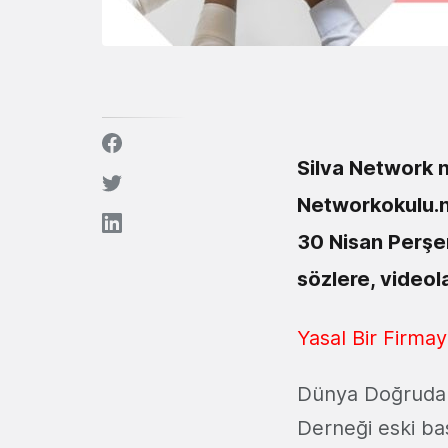
Silva Network n
Networkokulu.ne
30 Nisan Perşem
sözlere, videola
Yasal Bir Firmayı
Dünya Doğrudan 
Derneği eski baş