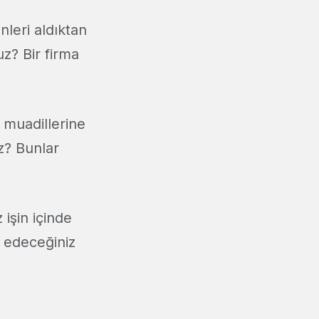
leri aldıktan
uz? Bir firma
 muadillerine
iz? Bunlar
 işin içinde
 edeceğiniz