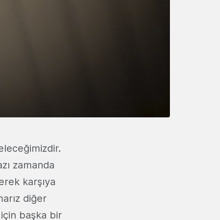
eleceğimizdir.
Bazı zamanda
erek karşıya
arız diğer
için başka bir