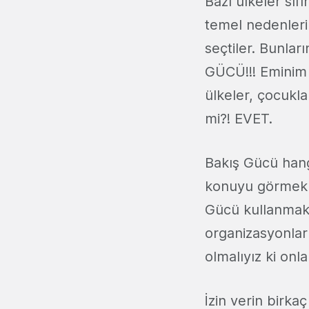
Bazı ülkeler sıf
temel nedenleri
seçtiler. Bunla
GÜCÜ!!! Eminim 
ülkeler, çocuklar
mi?! EVET.
Bakış Gücü hangi
konuyu görmek iç
Gücü kullanmak 
organizasyonları
olmalıyız ki onlar
İzin verin birk