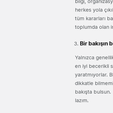
bilgi, organizas
herkes yola çıkı
tüm kararları ba
toplumda olan in
Bir bakışın b
Yalnızca genelli
en iyi becerikli
yaratmıyorlar. B
dikkatle bilmemi
bakışta bulsun.
lazım.