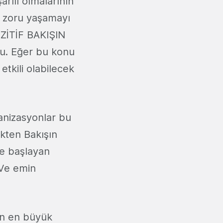
arılı olmalarının
n zoru yaşamayı
OZİTİF BAKIŞIN
du. Eğer bu konu
 etkili olabilecek
ganizasyonlar bu
ekten Bakışın
de başlayan
 Ve emin
ın en büyük