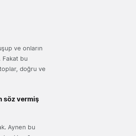
nuşup ve onların
r. Fakat bu
i toplar, doğru ve
in söz vermiş
cak. Aynen bu