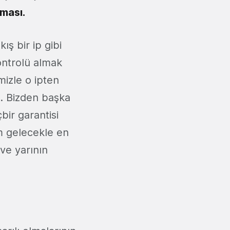
ması.
ış bir ip gibi
ontrolü almak
mizle o ipten
z. Bizden başka
bir garantisi
m gelecekle en
 ve yarının