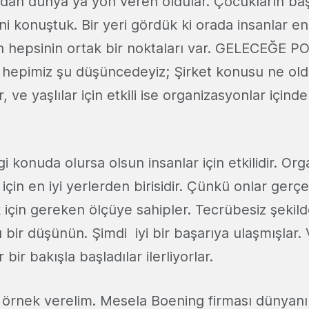
ırdan dünya ya yön veren oldular. Çocukların baş
ni konuştuk. Bir yeri gördük ki orada insanlar e
rın hepsinin ortak bir noktaları var. GELECEĞE P
hepimiz şu düşüncedeyiz; Şirket konusu ne ol
, ve yaşlılar için etkili ise organizasyonlar içinde
 konuda olursa olsun insanlar için etkilidir. Or
in en iyi yerlerden birisidir. Çünkü onlar gerç
için gereken ölçüye sahipler. Tecrübesiz şekil
 bir düşünün. Şimdi iyi bir başarıya ulaşmışlar.
 bir bakışla başladılar ilerliyorlar.
aç örnek verelim. Mesela Boening firması dünyan