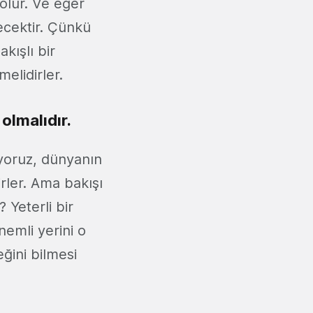
 olur. Ve eğer
lecektir. Çünkü
kışlı bir
elidirler.
 olmalıdır.
tiyoruz, dünyanın
irler. Ama bakışı
 Yeterli bir
nemli yerini o
ğini bilmesi