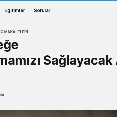
Eğitimler
Sorular
G MAKALELERI
eğe
mamızı Sağlayacak
?
ulu