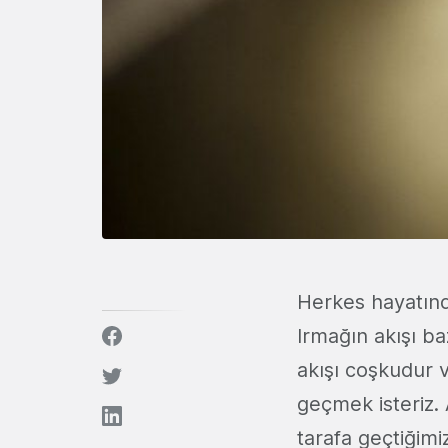
Herkes hayatında
Irmağın akışı b
akışı coşkudur 
geçmek isteriz.
tarafa geçtiğim