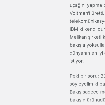
uçağını yapma b
Voltmen’i üretti
telekomünikasyon
IBM ki kendi du
Melikan şirketi k
bakışla yoksulla
dünyanın en iyi
istiyor.
Peki bir soru; B
söyleyelim ki bak
Bakış sadece ma
bakışın ürünüdü