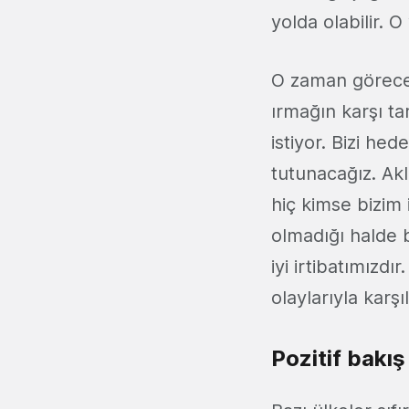
yolda olabilir. 
O zaman göreceği
ırmağın karşı ta
istiyor. Bizi he
tutunacağız. Ak
hiç kimse bizim 
olmadığı halde 
iyi irtibatımızdı
olaylarıyla karş
Pozitif bakış