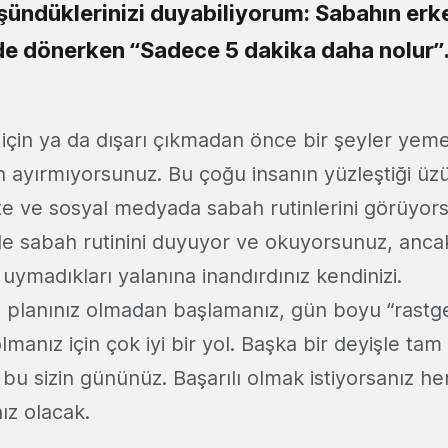
ündüklerinizi duyabiliyorum: Sabahın erke
nde dönerken “Sadece 5 dakika daha nolur”
için ya da dışarı çıkmadan önce bir şeyler yeme
n ayırmıyorsunuz.
Bu çoğu insanın yüzleştiği üz
te ve sosyal medyada sabah rutinlerini görüyor
e sabah rutinini duyuyor ve okuyorsunuz, anca
e uymadıkları yalanına inandırdınız kendinizi.
planınız olmadan başlamanız, gün boyu “rastge
manız için çok iyi bir yol. Başka bir deyişle tam b
u sizin gününüz. Başarılı olmak istiyorsanız he
nız olacak.