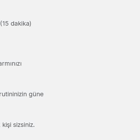
(15 dakika)
armınızı
rutininizin güne
işi sizsiniz.