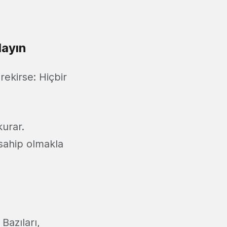
layın
rekirse: Hiçbir
kurar.
 sahip olmakla
Bazıları,