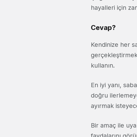
hayalleri için z
Cevap?
Kendinize her s
gerçekleştirmek
kullanın.
En iyi yanı, sa
doğru ilerlemey
ayırmak isteyece
Bir amaç ile uy
faydalarını görü