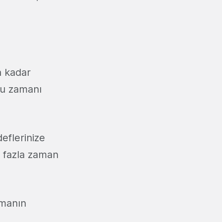
a kadar
bu zamanı
eflerinize
a fazla zaman
amanın