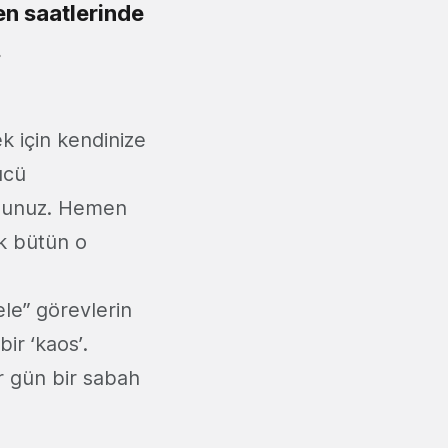
n saatlerinde
.
k için kendinize
ücü
sunuz.
Hemen
k bütün o
le” görevlerin
ir ‘kaos’.
r gün bir sabah