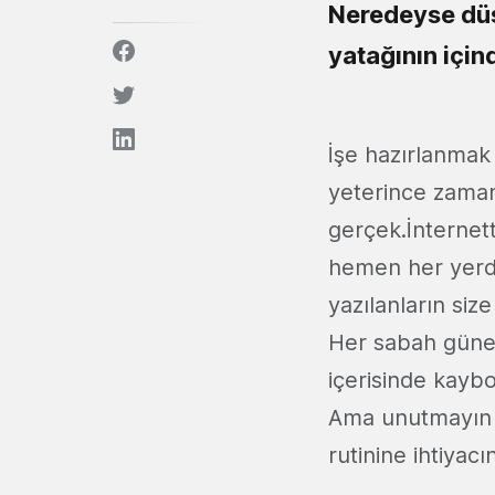
Neredeyse düş
yatağının içi
İşe hazırlanmak 
yeterince zama
gerçek.
İnternet
hemen her yerd
yazılanların siz
Her sabah güne 
içerisinde kaybol
Ama unutmayın b
rutinine ihtiyacı