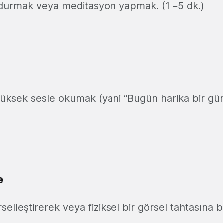
e durmak veya meditasyon yapmak. (1 –5 dk.)
üksek sesle okumak (yani “Bugün harika bir gün 
e
rselleştirerek veya fiziksel bir görsel tahtasına b