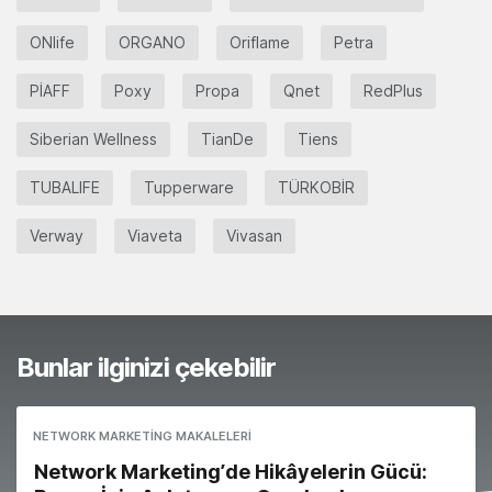
ONlife
ORGANO
Oriflame
Petra
PİAFF
Poxy
Propa
Qnet
RedPlus
Siberian Wellness
TianDe
Tiens
TUBALIFE
Tupperware
TÜRKOBİR
Verway
Viaveta
Vivasan
Bunlar ilginizi çekebilir
NETWORK MARKETING MAKALELERI
Network Marketing’de Hikâyelerin Gücü: