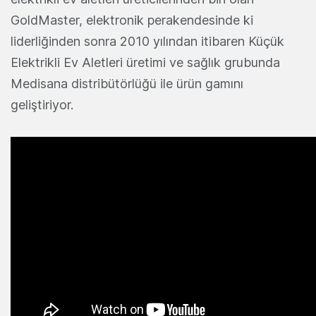
GoldMaster, elektronik perakendesinde ki
liderliğinden sonra 2010 yılından itibaren Küçük
Elektrikli Ev Aletleri üretimi ve sağlık grubunda
Medisana distribütörlüğü ile ürün gamını
geliştiriyor.