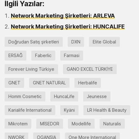
İlgili Yazılar:
Network Marketing Şirketleri: ARLEVA
Network Marketing Şirketleri: HUNCALIFE
Doğrudan Satış şirketleri
DXN
Elite Global
ERSAĞ
Faberlic
Farmasi
Forever Living Türkiye
GANO EXCEL TÜRKİYE
GNET
GNET NATURAL
Herbalife
Homm Cosmetic
HuncaLife
Jeunesse
Karialife International
Kyäni
LR Health & Beauty
Mikrotem
MİSEDOR
Modellife
Naturalis
NWORK
OGANSIA
One More International