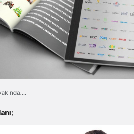
r yakında….
anı;