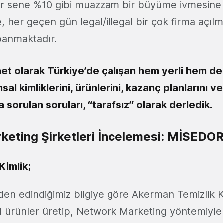
er sene %10 gibi muazzam bir büyüme ivmesine 
e, her geçen gün legal/illegal bir çok firma açıl
anmaktadır.
t olarak Türkiye’de çalışan hem yerli hem de 
sal kimliklerini, ürünlerini, kazanç planlarını ve
 sorulan soruları, “tarafsız” olarak derledik.
eting Şirketleri İncelemesi: MİSEDO
Kimlik;
den edindiğimiz bilgiye göre Akerman Temizlik K
 ürünler üretip, Network Marketing yöntemiyl