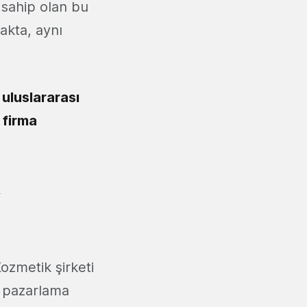
sahip olan bu
makta, aynı
uluslararası
 firma
R
ozmetik şirketi
e pazarlama