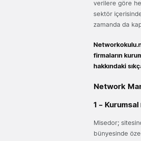
verilere göre h
sektör içerisind
zamanda da kap
Networkokulu.ne
firmaların kurum
hakkındaki sıkça
Network Mark
1 – Kurumsal
Misedor; sitesin
bünyesinde özel