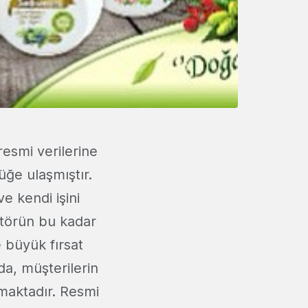
smi verilerine
üğe ulaşmıştır.
ve kendi işini
ktörün bu kadar
 büyük fırsat
da, müşterilerin
ımaktadır. Resmi