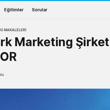
Eğitimler
Sorular
G MAKALELERI
k Marketing Şirketl
DOR
ulu