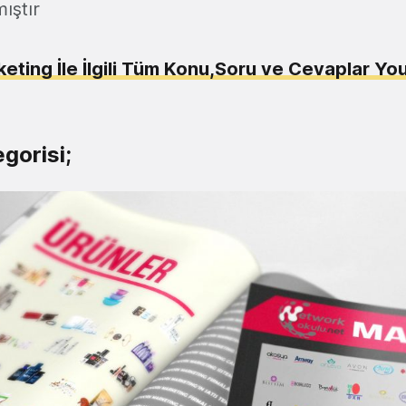
ıştır
ting İle İlgili Tüm Konu,Soru ve Cevaplar Y
gorisi;