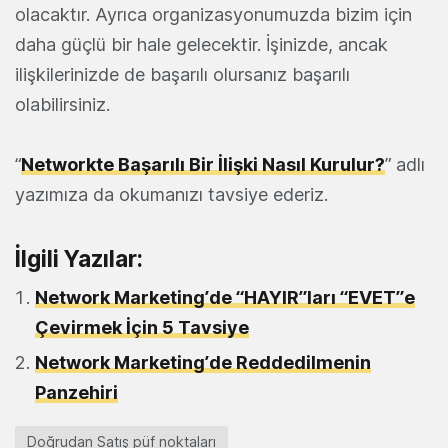
olacaktır. Ayrıca organizasyonumuzda bizim için
daha güçlü bir hale gelecektir. İşinizde, ancak
ilişkilerinizde de başarılı olursanız başarılı
olabilirsiniz.
“
Networkte Başarılı Bir İlişki Nasıl Kurulur?
” adlı
yazımıza da okumanızı tavsiye ederiz.
İlgili Yazılar:
Network Marketing’de “HAYIR”ları “EVET”e
Çevirmek İçin 5 Tavsiye
Network Marketing’de Reddedilmenin
Panzehiri
Doğrudan Satış püf noktaları