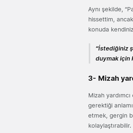
Aynı şekilde, “P
hissettim, ancak
konuda kendinize
“İstediğiniz 
duymak için 
3- Mizah yard
Mizah yardımcı o
gerektiği anlamı
etmek, gergin b
kolaylaştırabili