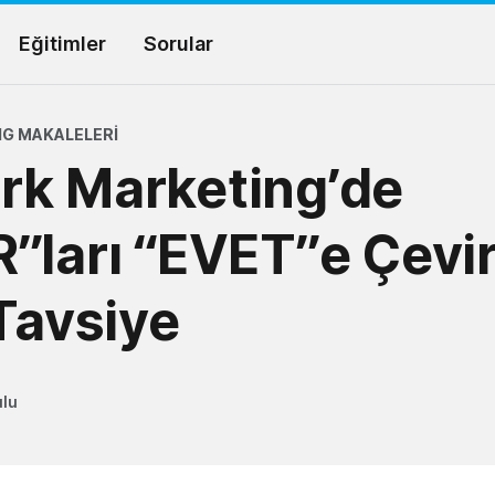
Eğitimler
Sorular
G MAKALELERI
rk Marketing’de
”ları “EVET”e Çev
 Tavsiye
ulu