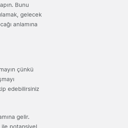
i yapın. Bunu
gulamak, gelecek
yacağı anlamına
rakmayın çünkü
aşmayı
ip edebilirsiniz
amına gelir.
 ile potansiyel