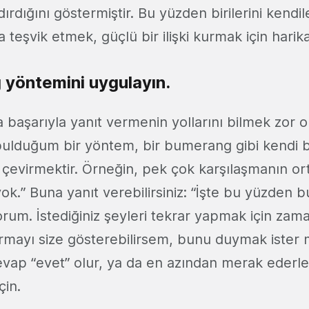
dırdığını göstermiştir. Bu yüzden birilerini kendi
eşvik etmek, güçlü bir ilişki kurmak için harika
yöntemini uygulayın.
ara başarıyla yanıt vermenin yollarını bilmek zor o
ı bulduğum bir yöntem, bir bumerang gibi kendi b
 çevirmektir. Örneğin, pek çok karşılaşmanın orta
k.” Buna yanıt verebilirsiniz: “İşte bu yüzden bu 
orum. İstediğiniz şeyleri tekrar yapmak için zam
kurmayı size gösterebilirsem, bunu duymak ister m
ap “evet” olur, ya da en azından merak ederler
çin.