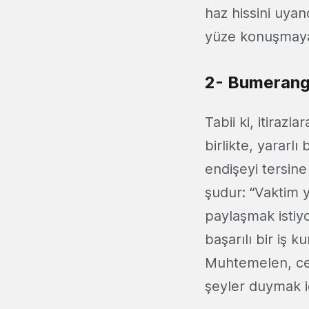
haz hissini uyan
yüze konuşmaya t
2- Bumerang 
Tabii ki, itirazl
birlikte, yararl
endişeyi tersine
şudur: “Vaktim yo
paylaşmak istiy
başarılı bir iş 
Muhtemelen, cev
şeyler duymak i