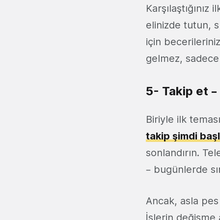
Karşılaştığınız il
elinizde tutun, 
için becerilerin
gelmez, sadece
5- Takip et 
Biriyle ilk tema
takip şimdi başl
sonlandırın. Tel
– bugünlerde sı
Ancak, asla pes 
İşlerin değişme a