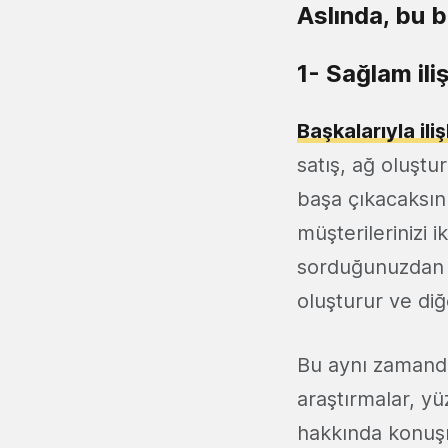
Aslında, bu be
1- Sağlam ili
Başkalarıyla il
satış, ağ oluştur
başa çıkacaksını
müşterilerinizi 
sorduğunuzdan e
oluşturur ve diğe
Bu aynı zamanda 
araştırmalar, yü
hakkında konuşm