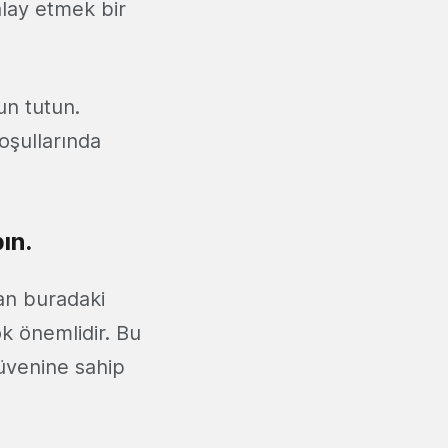
alay etmek bir
un tutun.
koşullarında
ın.
man buradaki
k önemlidir. Bu
güvenine sahip