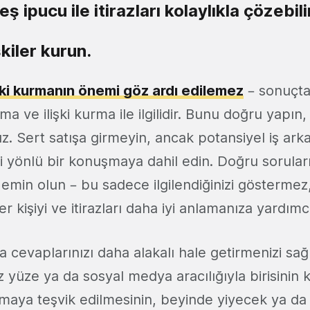
ş ipucu ile itirazları kolaylıkla çözebili
şkiler kurun.
işki kurmanın önemi göz ardı edilemez
– sonuçt
ma ve ilişki kurma ile ilgilidir. Bunu doğru yapın,
z. Sert satışa girmeyin, ancak potansiyel iş arka
iki yönlü bir konuşmaya dahil edin. Doğru soruları
min olun – bu sadece ilgilendiğinizi göstermez
r kişiyi ve itirazları daha iyi anlamanıza yardımcı
cevaplarınızı daha alakalı hale getirmenizi sağlar
z yüze ya da sosyal medya aracılığıyla birisinin k
aya teşvik edilmesinin, beyinde yiyecek ya da 