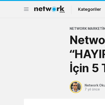
Kategoriler
NETWORK MARKETIN
Netwo
“HAYIR
İçin 5
Network Ok
7 yıl önce