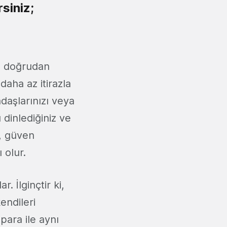
rsiniz;
a doğrudan
 daha az itirazla
daşlarınızı veya
 dinlediğiniz ve
, güven
 olur.
. İlginçtir ki,
endileri
para ile aynı