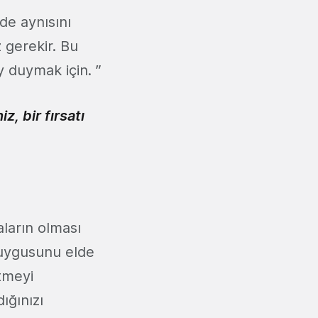
 de aynısını
 gerekir. Bu
y duymak için. ”
, bir fırsatı
aların olması
 duygusunu elde
tmeyi
ığınızı