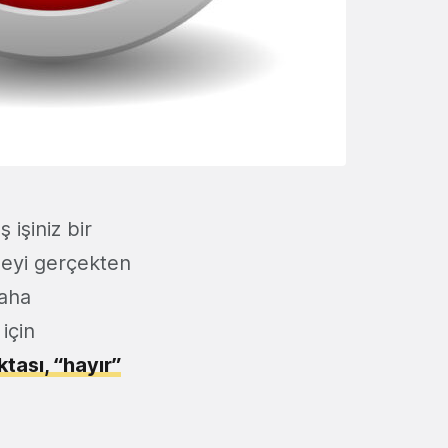
işiniz bir
meyi gerçekten
daha
için
ktası, “hayır”