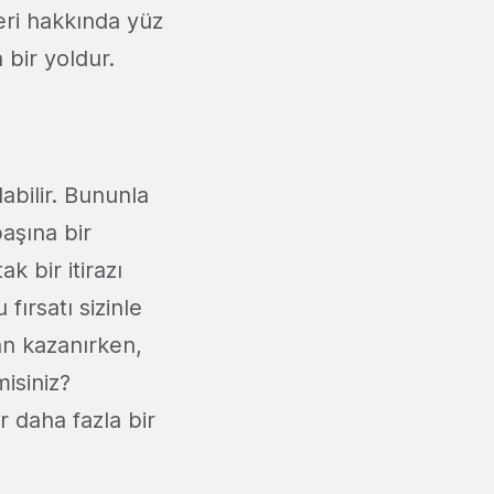
leri hakkında yüz
 bir yoldur.
labilir. Bununla
aşına bir
k bir itirazı
fırsatı sizinle
an kazanırken,
isiniz?
 daha fazla bir