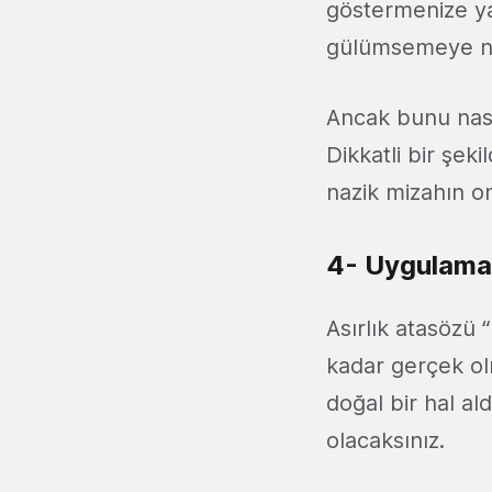
göstermenize ya
gülümsemeye ned
Ancak bunu nasıl
Dikkatli bir şek
nazik mizahın on
4- Uygulama,
Asırlık atasözü 
kadar gerçek ol
doğal bir hal al
olacaksınız.