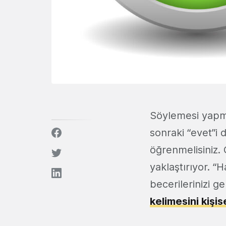
Söylemesi yapma
sonraki “evet”i 
öğrenmelisiniz. 
yaklaştırıyor. “
becerilerinizi g
kelimesini kişi