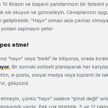
k 10 itirazın ve başarılı yanıtlarınızın bir listesin
sık sık okuyun ve güncelleyin. Cevaplarınızı uy
izi geliştirebilir. “Hayır” olması asla çıkmaz olma
 yoldan sapmayın yeter
– pes etme!
sınız “hayır” veya “belki” ile bitiyorsa, orada bı
ıyor.
Bir sonraki sohbeti planlayarak her karşıl
efon, e-posta, sosyal medya veya toplantı ile tak
nır, gökyüzü!
etmeyin, çünkü “hayır” sadece “şimdi değil” anl
lışkanlığı vardır. Pek çok istatistik, 5 ve 12 takip