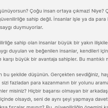
şünüyorsun? Çoğu insan ortaya çıkmaz! Niye? Ç
venilirliğe sahip değil. İnsanlar işle ya da par
saygı duymuyorlar.
irliğe sahip olan insanlar büyük bir yakın ilişkil
ygı duyulan ve beğenilen insanlar, kendileri için
karşı büyük bir avantaja sahipler. Bu mantıklı m
çin bu şekilde düşünün. Gerçekten sevdiğiniz, ha
ri sizi fazladan para kazanmanın bir yolunu ara
inler misiniz? Hiçbir başarısı olmayan bir arkada
 içinde olsaydı, seni de aynı şeyi yapmaya davet
oksa fırçalar mısınız? Bu, güvenilirliğin önemini k