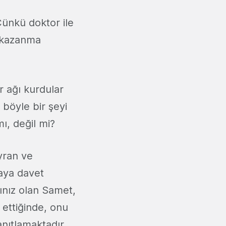
ünkü doktor ile
a kazanma
er ağı kurdular
 böyle bir şeyi
ı, değil mi?
yran ve
maya davet
şınız olan Samet,
 ettiğinde, onu
anıtlamaktadır.