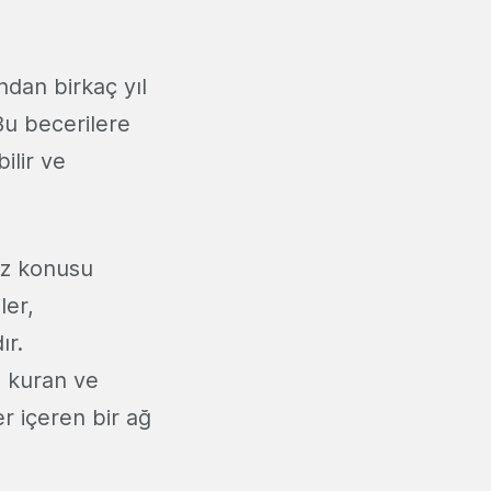
ından birkaç yıl
Bu becerilere
ilir ve
söz konusu
ler,
ır.
p kuran ve
er içeren bir ağ