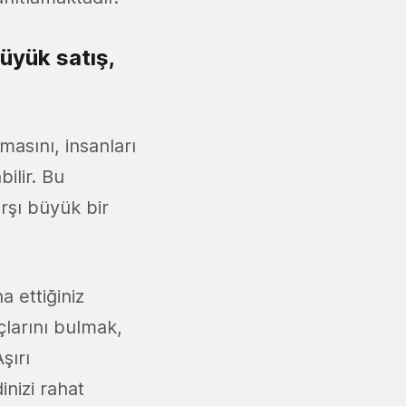
büyük satış,
masını, insanları
bilir. Bu
arşı büyük bir
a ettiğiniz
uçlarını bulmak,
şırı
nizi rahat