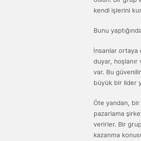
kendi işlerini k
Bunu yaptığınd
İnsanlar ortaya 
duyar, hoşlanır 
var. Bu güvenili
büyük bir lider
Öte yandan, bir 
pazarlama şirket
verirler. Bir gru
kazanma konusun