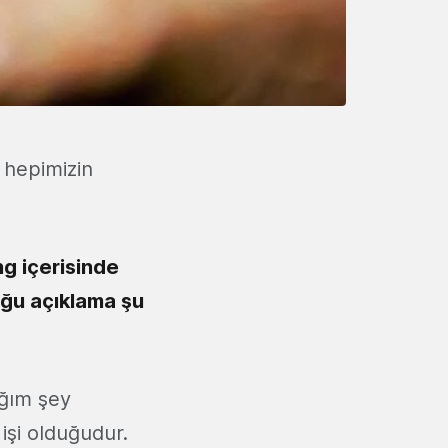
e hepimizin
ng içerisinde
uğu açıklama şu
ığım şey
işi olduğudur.