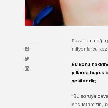
Pazarlama ağı ge
milyonlarca kez
Bu konu hakkınd
yıllarca büyük 
şekildedir;
“Bu soruya ceva
endüstrimizin, 