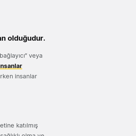
,
an olduğudur.
 “bağlayıcı” veya
insanlar
rken insanlar
etine katılmış
sağlıklı olma ve