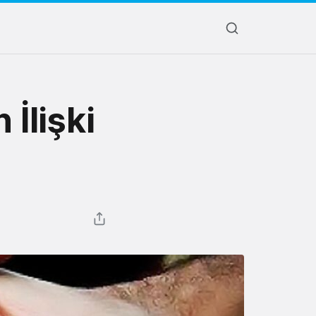
İlişki