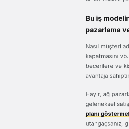
Bu iş modelin
pazarlama ve 
Nasıl müşteri ad
kapatmasını vb. b
becerilere ve ki
avantaja sahiptir
Hayır, ağ pazarl
geleneksel satış
planı gösterme
utangaçsanız, 