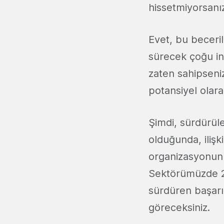
hissetmiyorsanız
Evet, bu becerile
sürecek çoğu in
zaten sahipseniz,
potansiyel olara
Şimdi, sürdürüle
olduğunda, ilişki
organizasyonun s
Sektörümüzde 20
sürdüren başarıl
göreceksiniz.