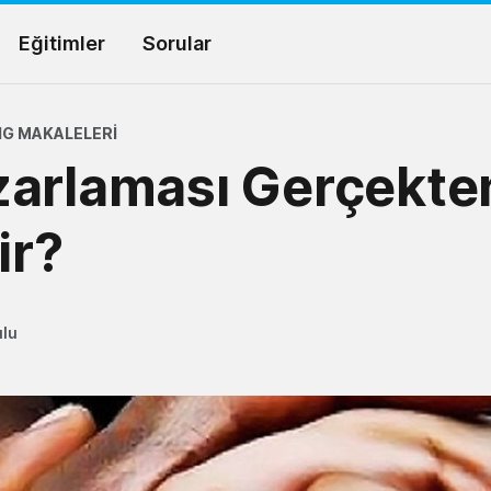
Eğitimler
Sorular
G MAKALELERI
arlaması Gerçekten 
ir?
ulu