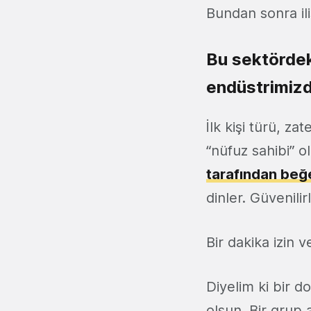
Bundan sonra iliş
Bu sektördek
endüstrimizd
İlk kişi türü, za
“nüfuz sahibi” ol
tarafından beğe
dinler. Güvenilirl
Bir dakika izin 
Diyelim ki bir d
olsun. Bir grup 