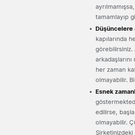
ayrılmamışsa,
tamamlayıp gid
Düşüncelere 
kapılarında h
görebilirsiniz
arkadaşlarını
her zaman ka
olmayabilir. 
Esnek zamanl
göstermektedi
edilirse, baş
olmayabilir. Ç
Şirketinizdeki