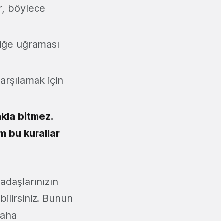
r, böylece
liğe uğraması
rşılamak için
akla bitmez.
m bu kurallar
adaşlarınızın
ilirsiniz. Bunun
daha