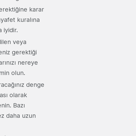
erektiğine karar
ıyafet kuralına
iyidir.
dilen veya
niz gerektiği
arınızı nereye
min olun.
racağınız denge
ası olarak
nin. Bazı
 kez daha uzun