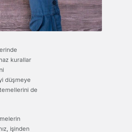
yerinde
maz kurallar
ni
eyi düşmeye
temellerini de
emelerin
nız, işinden