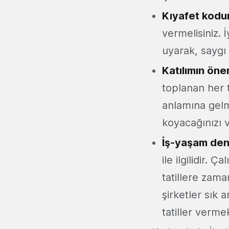
Kıyafet kodu
vermelisiniz. 
uyarak, saygı
Katılımın öne
toplanan her 
anlamına gelme
koyacağınızı 
İş-yaşam deng
ile ilgilidir.
tatillere zam
şirketler sık ​
tatiller verme