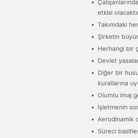
Çalışanlarında
etkisi olacaktır
Takımdaki her
Şirketin büyüm
Herhangi bir 
Devlet yasal
Diğer bir husu
kurallarına u
Olumlu imaj ge
İşletmenin sor
Aerodinamik op
Süreci basitle