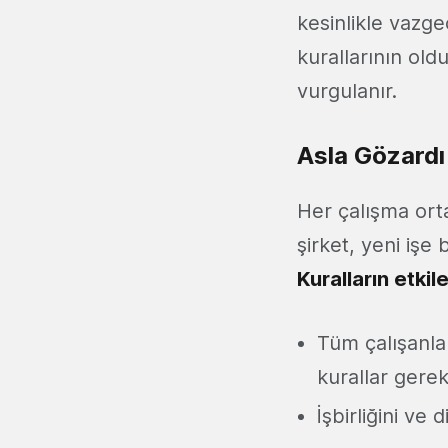
kesinlikle vazge
kurallarının old
vurgulanır.
Asla Gözardı
Her çalışma ort
şirket, yeni işe
Kuralların etkil
Tüm çalışanlar
kurallar gerekl
İşbirliğini ve d