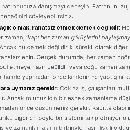
 patronunuza danışmayı deneyin. Patronunuzu, i
eceğinizi söyleyebilirsiniz.
açık olmak, rahatsız etmek demek değildir:
Her
er zaman, ‘
kapı her zaman görüşlerini paylaşmay
. Ancak bu demek değildir ki sürekli olarak diğer
 rahatsız edin. Gerçek durumda, her zaman doğr
bul etmeye hazır değildir veya çoğu zaman zam
Bir hamle yapmadan önce kimlerin ne yaptığını ko
ara uymanız gerekir
: Çok az iş, çalışanları mut
r. Ancak rolünüz için bir esnek zamanlama düş
lamadan önce düşünmeniz gerekir. Kağıtta olabil
ünkü diğerleri böyle bir sistemi takip etmiyor olab
 iş ve zamanlamaların birbiriyle nasıl ilişkili old