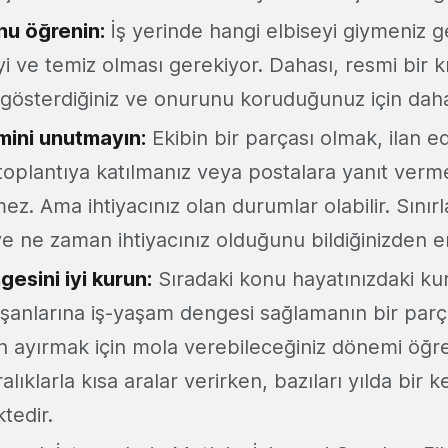
nu öğrenin:
İş yerinde hangi elbiseyi giymeniz g
İyi ve temiz olması gerekiyor. Dahası, resmi bir k
 gösterdiğiniz ve onurunu koruduğunuz için daha 
mini unutmayın:
Ekibin bir parçası olmak, ilan e
toplantıya katılmanız veya postalara yanıt verme
z. Ama ihtiyacınız olan durumlar olabilir. Sınırl
ve ne zaman ihtiyacınız olduğunu bildiğinizden e
esini iyi kurun:
Sıradaki konu hayatınızdaki ku
 Çalışanlarına iş-yaşam dengesi sağlamanın bir parç
an ayırmak için mola verebileceğiniz dönemi öğre
​aralıklarla kısa aralar verirken, bazıları yılda bir
ktedir.