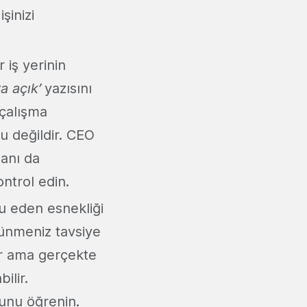
şinizi
 iş yerinin
a açık’
yazısını
 çalışma
u değildir. CEO
anı da
ntrol edin.
lu eden esnekliği
ünmeniz tavsiye
ir ama gerçekte
ilir.
uğunu öğrenin.