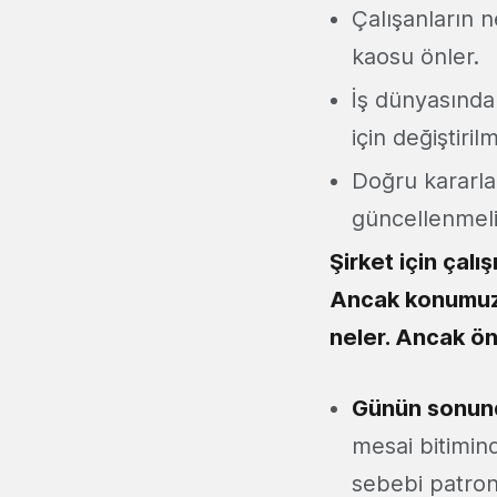
Çalışanların n
kaosu önler.
İş dünyasında
için değiştiri
Doğru kararl
güncellenmeli
Şirket için çalı
Ancak konumuz şi
neler. Ancak ön
Günün sonunda
mesai bitimin
sebebi patron