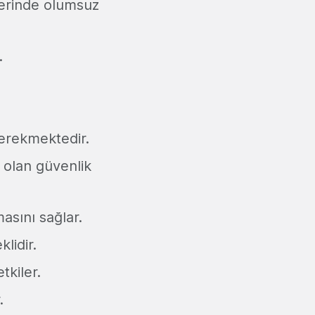
üzerinde olumsuz
.
erekmektedir.
u olan güvenlik
masını sağlar.
lidir.
tkiler.
.