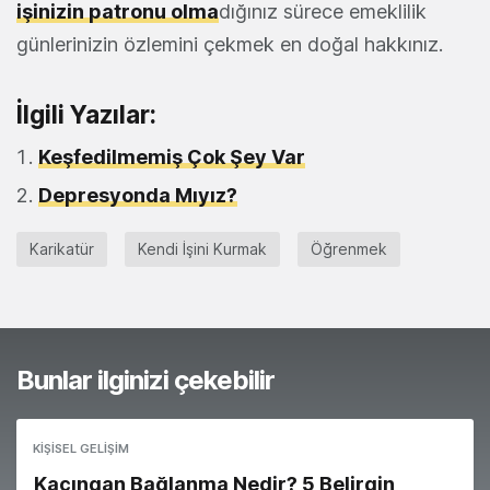
işinizin patronu olma
dığınız sürece emeklilik
günlerinizin özlemini çekmek en doğal hakkınız.
İlgili Yazılar:
Keşfedilmemiş Çok Şey Var
Depresyonda Mıyız?
Karikatür
Kendi İşini Kurmak
Öğrenmek
Bunlar ilginizi çekebilir
KIŞISEL GELIŞIM
Kaçıngan Bağlanma Nedir? 5 Belirgin