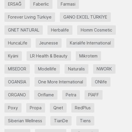
ERSAĞ
Faberlic
Farmasi
Forever Living Türkiye
GANO EXCEL TÜRKİYE
GNET NATURAL
Herbalife
Homm Cosmetic
HuncaLife
Jeunesse
Karialife International
Kyäni
LR Health & Beauty
Mikrotem
MİSEDOR
Modellife
Naturalis
NWORK
OGANSIA
One More International
ONlife
ORGANO
Oriflame
Petra
PİAFF
Poxy
Propa
Qnet
RedPlus
Siberian Wellness
TianDe
Tiens