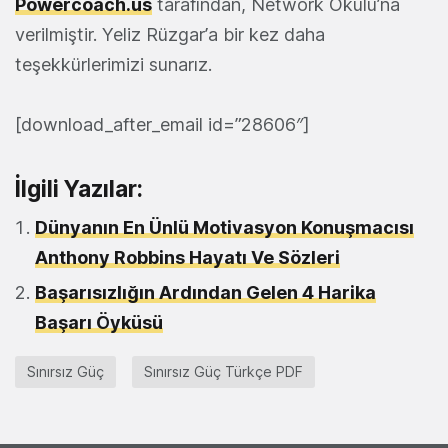
Powercoach.us
tarafından, Network Okulu’na
verilmiştir. Yeliz Rüzgar’a bir kez daha
teşekkürlerimizi sunarız.
[download_after_email id=”28606″]
İlgili Yazılar:
Dünyanın En Ünlü Motivasyon Konuşmacısı
Anthony Robbins Hayatı Ve Sözleri
Başarısızlığın Ardından Gelen 4 Harika
Başarı Öyküsü
Sınırsız Güç
Sınırsız Güç Türkçe PDF