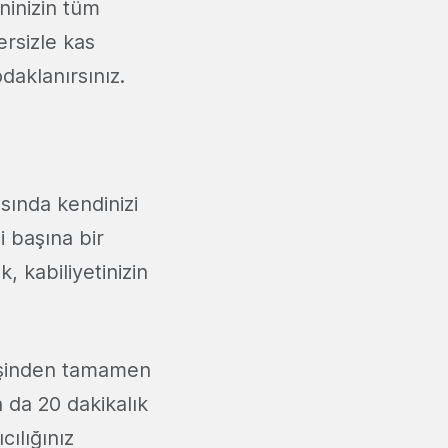
ninizin tüm
ersizle kas
daklanırsınız.
sında kendinizi
 başına bir
, kabiliyetinizin
n işinden tamamen
a da 20 dakikalık
cılığınız