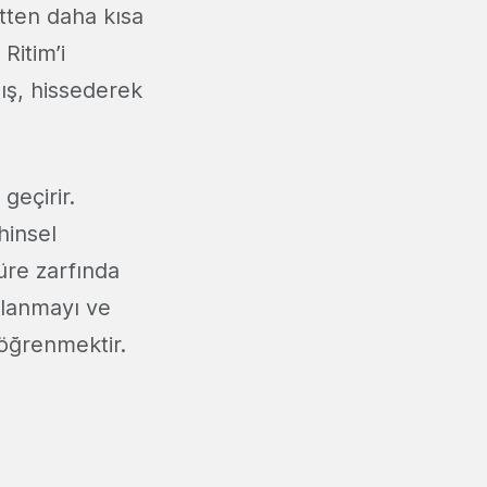
atten daha kısa
Ritim’i
ış, hissederek
geçirir.
hinsel
süre zarfında
rlanmayı ve
 öğrenmektir.