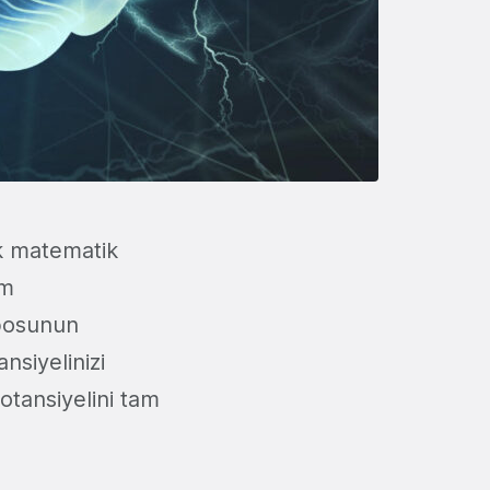
k matematik
üm
deposunun
nsiyelinizi
otansiyelini tam