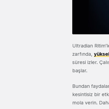
Ultradian Ritim’
zarfında,
yüksek
süresi izler. Çal
başlar.
Bundan faydalan
kesintisiz bir et
mola verin. Daha