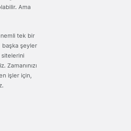
olabilir. Ama
nemli tek bir
 başka şeyler
itelerini
iz. Zamanınızı
n işler için,
z.