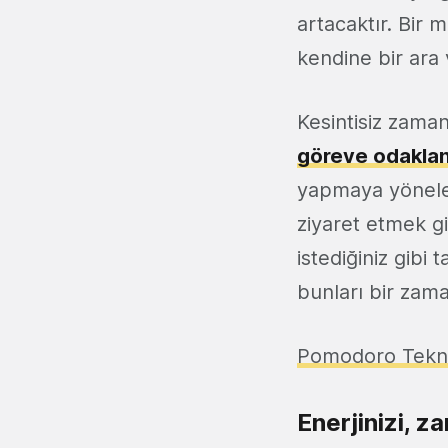
artacaktır. Bir m
kendine bir ara 
Kesintisiz zama
göreve odakla
yapmaya yönelen
ziyaret etmek gi
istediğiniz gibi 
bunları bir zaman
Pomodoro Tekniği 
Enerjinizi, za