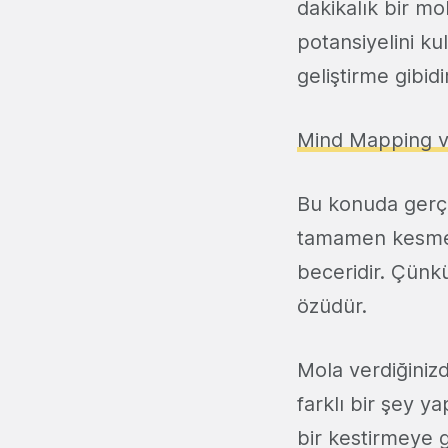
dakikalık bir mo
potansiyelini ku
geliştirme gibid
Mind Mapping v
Bu konuda gerçek
tamamen kesmek 
beceridir. Çünkü
özüdür.
Mola verdiğinizd
farklı bir şey y
bir kestirmeye g