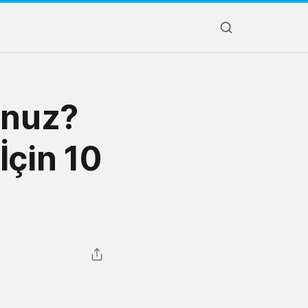
unuz?
İçin 10