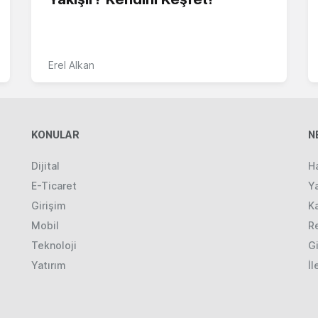
Erel Alkan
KONULAR
N
Dijital
H
E-Ticaret
Ya
Girişim
K
Mobil
R
Teknoloji
Gi
Yatırım
İl