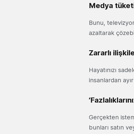
Medya tüketi
Bunu, televizyo
azaltarak çözebil
Zararlı ilişkil
Hayatınızı sadele
insanlardan ayır
‘Fazlalıkları
Gerçekten isteme
bunları satın ve