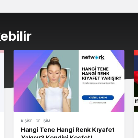
ebilir
KIŞISEL GELIŞIM
Hangi Tene Hangi Renk Kıyafet
Yakışır? Kendini Keşfet!