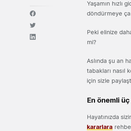
Yaşamın hızlı gi
döndürmeye çalı
Peki elinize dah
mi?
Aslında şu an h
tabakları nasıl 
için sizle paylaş
En önemli üç 
Hayatınızda sizi
kararlara
rehber