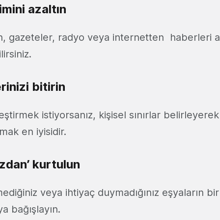
mini azaltın
n, gazeteler, radyo veya internetten haberleri a
irsiniz.
erinizi bitirin
ştirmek istiyorsanız, kişisel sınırlar belirleyerek
mak en iyisidir.
nızdan’ kurtulun
diğiniz veya ihtiyaç duymadığınız eşyaların bir l
ya bağışlayın.