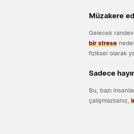
Müzakere edi
Gelecek randev
bir strese
neden
fiziksel olarak y
Sadece hayır
Bu, bazı insanla
çalışmazsanız,