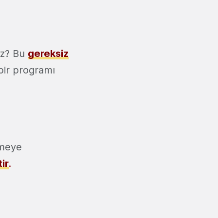
uz? Bu
gereksiz
bir programı
emeye
ir
.