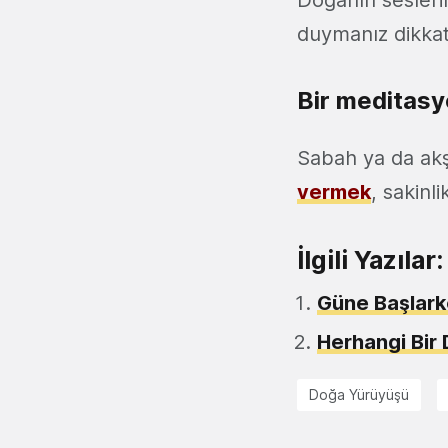
Doğanın seslerin
duymanız dikkatl
Bir meditasy
Sabah ya da ak
vermek
, sakinl
İlgili Yazılar:
Güne Başlarke
Herhangi Bir 
Doğa Yürüyüşü