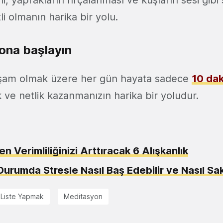
i, yaprakların fırçalanması ve kuşların sesi gibi 
i olmanın harika bir yolu.
ona başlayın
şam olmak üzere her gün hayata sadece
10 dak
ik ve netlik kazanmanızın harika bir yoludur.
n Verimliliğinizi Arttıracak 6 Alışkanlık
Durumda Stresle Nasıl Baş Edebilir ve Nasıl Saki
Liste Yapmak
Meditasyon