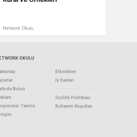
Network Okulu
ETWORK OKULU
akkında
Etkinlikler
zarlar
İş İlanları
atkıda Bulun
eklam
Gizlilik Politikası
rişiminizi Tanıtın
Kullanım Koşulları
etişim