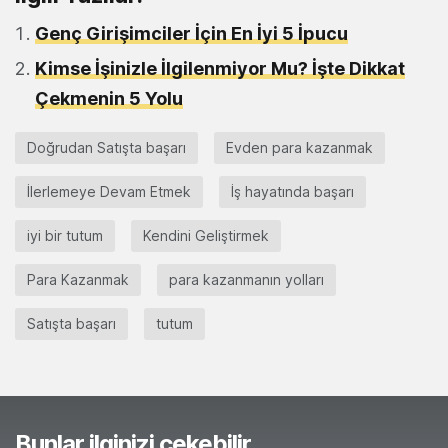
Genç Girişimciler İçin En İyi 5 İpucu
Kimse İşinizle İlgilenmiyor Mu? İşte Dikkat
Çekmenin 5 Yolu
Doğrudan Satışta başarı
Evden para kazanmak
İlerlemeye Devam Etmek
İş hayatında başarı
iyi bir tutum
Kendini Geliştirmek
Para Kazanmak
para kazanmanın yolları
Satışta başarı
tutum
Bunlar ilginizi çekebilir