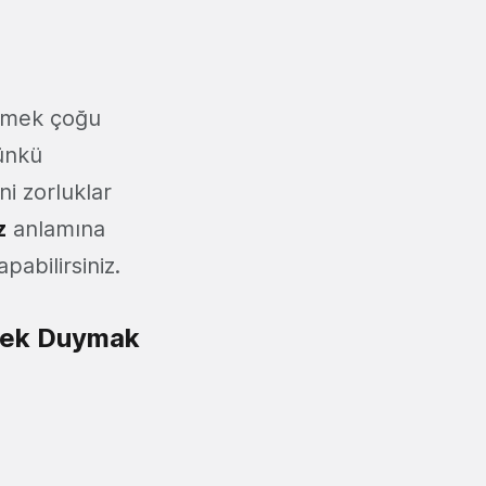
emek çoğu
ünkü
ni zorluklar
z
anlamına
pabilirsiniz.
stek Duymak