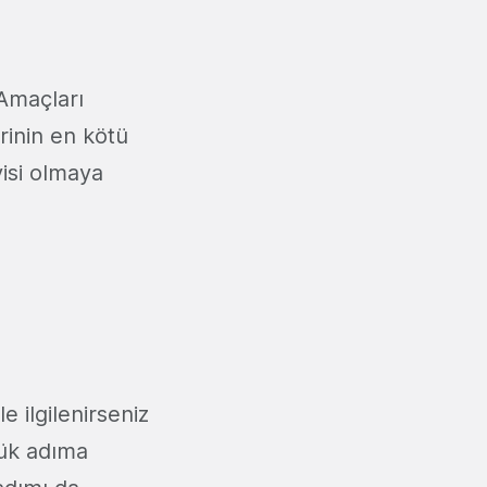
 Amaçları
rinin en kötü
yisi olmaya
e ilgilenirseniz
ük adıma