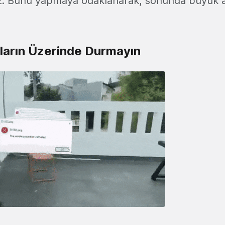
ız. Bunu yapmaya odaklanarak, sonunda büyük 
ların Üzerinde Durmayın