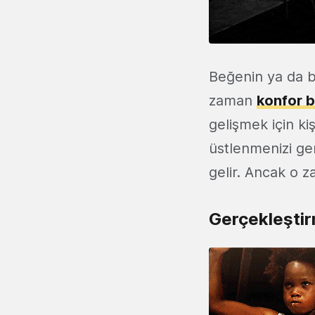
Beğenin ya da
zaman
konfor 
gelişmek için ki
üstlenmenizi ger
gelir. Ancak o za
Gerçekleştir