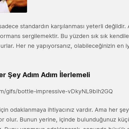
sadece standardın karşılanması yeterli değildir.
ormans sergilemektir. Bu yüzden sık sık kendile
lurlar. Her ne yapıyorsanız, olabileceğinizin en i
er Şey Adım Adım İlerlemeli
om/gifs/bottle-impressive-vDkyNL9bIh2GQ
 için odaklanmaya ihtiyacınız vardır. Ama her şeyl
r olur. Bunun yerine, içinde bulunduğunuz küç