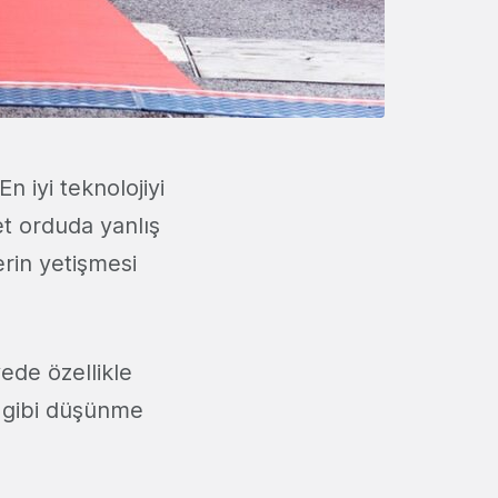
n iyi teknolojiyi
t orduda yanlış
erin yetişmesi
yede özellikle
n gibi düşünme