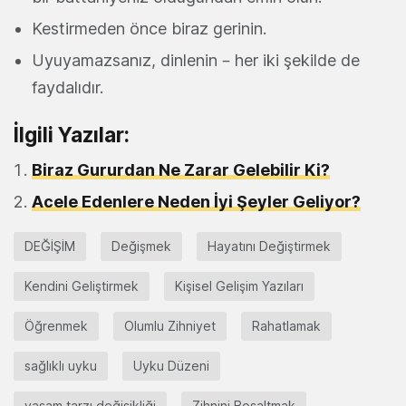
Kestirmeden önce biraz gerinin.
Uyuyamazsanız, dinlenin – her iki şekilde de
faydalıdır.
İlgili Yazılar:
Biraz Gururdan Ne Zarar Gelebilir Ki?
Acele Edenlere Neden İyi Şeyler Geliyor?
DEĞİŞİM
Değişmek
Hayatını Değiştirmek
Kendini Geliştirmek
Kişisel Gelişim Yazıları
Öğrenmek
Olumlu Zihniyet
Rahatlamak
sağlıklı uyku
Uyku Düzeni
yaşam tarzı değişikliği
Zihnini Boşaltmak