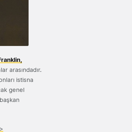
ranklin,
ar arasındadır.
onları istisna
ncak genel
 başkan
>>