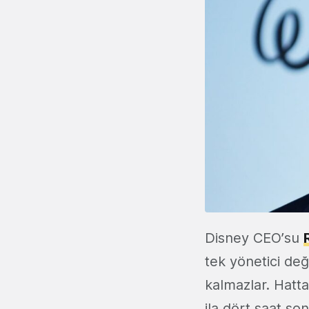
Disney CEO’su
tek yönetici değ
kalmazlar. Hatta
ila dört saat s