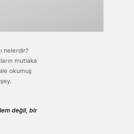
ı nelerdir?
nların mutlaka
akale okumuş
 şey.
em değil, bir