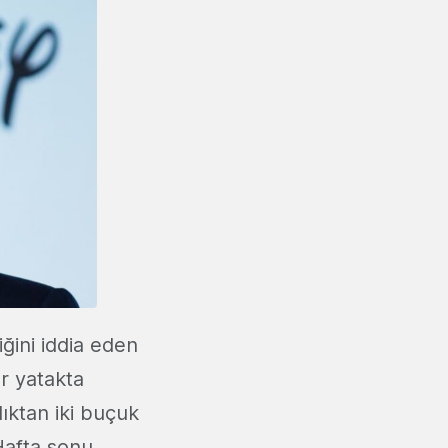
ğini iddia eden
ar yatakta
ıktan iki buçuk
Hafta sonu