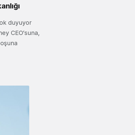
anlığı
çok duyuyor
sney CEO’suna,
boşuna