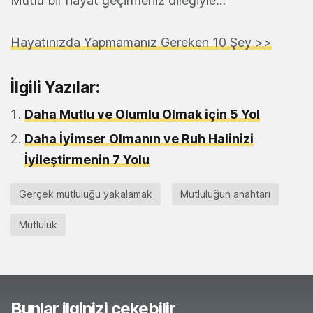
Mutlu bir hayat geçirmeniz dileğiyle…
Hayatınızda Yapmamanız Gereken 10 Şey >>
İlgili Yazılar:
Daha Mutlu ve Olumlu Olmak için 5 Yol
Daha İyimser Olmanın ve Ruh Halinizi
İyileştirmenin 7 Yolu
Gerçek mutluluğu yakalamak
Mutluluğun anahtarı
Mutluluk
Bunlar ilginizi çekebilir