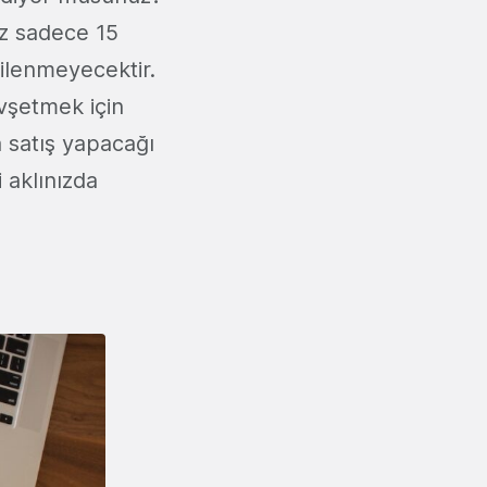
z sadece 15
kilenmeyecektir.
vşetmek için
 satış yapacağı
i aklınızda