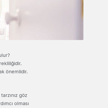
ulur?
liliğidir.
ak önemlidir.
 tarzınız göz
rdımcı olması