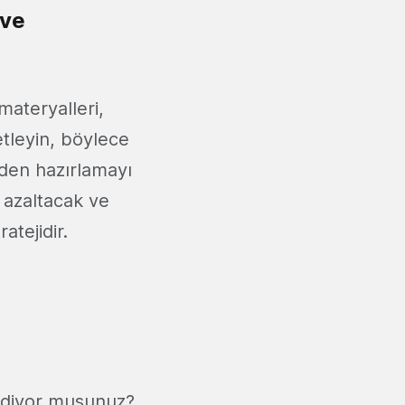
 ve
 materyalleri,
etleyin, böylece
eden hazırlamayı
azaltacak ve
atejidir.
 ediyor musunuz?