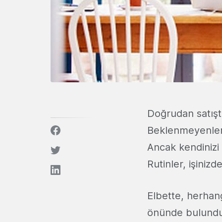
Doğrudan satışta 
Beklenmeyenlerl
Ancak kendinizi 
Rutinler, işinizd
Elbette, herhang
önünde bulundur