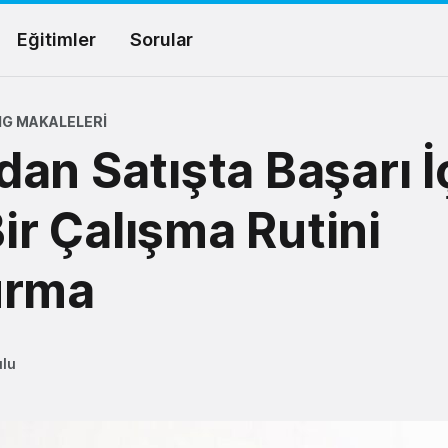
Eğitimler
Sorular
G MAKALELERI
an Satışta Başarı İ
Bir Çalışma Rutini
urma
ulu