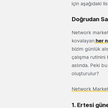
için aşağıdaki li
Doğrudan Satı
Network marketi
kovalayan
her 
bizim günlük alı
çalışma rutinini
aslında. Peki bu 
oluşturulur?
Network Marketi
1. Ertesi gün