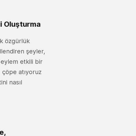
ni Oluşturma
ik özgürlük
llendiren şeyler,
eylem etkili bir
i çöpe atıyoruz
ini nasıl
e,