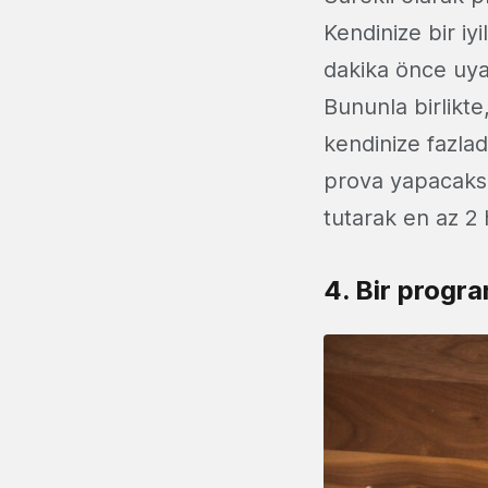
Kendinize bir iy
dakika önce uyan
Bununla birlikt
kendinize fazla
prova yapacaksın
tutarak en az 2 
4. Bir progra