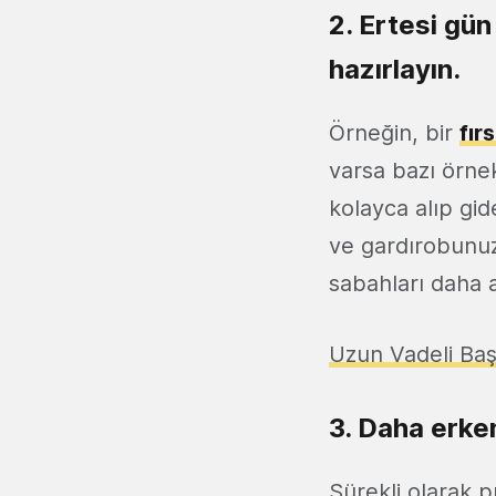
2. Ertesi gün
hazırlayın.
Örneğin, bir
fır
varsa bazı örnek
kolayca alıp gid
ve gardırobunu
sabahları daha a
Uzun Vadeli Baş
3. Daha erke
Sürekli olarak 