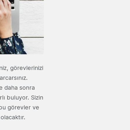
z, görevlerinizi
rcarsınız.
e daha sonra
ı buluyor. Sizin
 bu görevler ve
lacaktır.