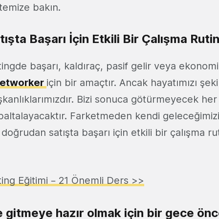
stemize bakın.
şta Başarı İçin Etkili Bir Çalışma Ruti
ngde başarı, kaldıraç, pasif gelir veya ekonom
networker
için bir amaçtır. Ancak hayatımızı şeki
şkanlıklarımızdır. Bizi sonuca götürmeyecek her 
 baltalayacaktır. Farketmeden kendi geleceğimiz
doğrudan satışta başarı için etkili bir çalışma rut
ng Eğitimi – 21 Önemli Ders >>
e gitmeye hazır olmak için bir gece önc