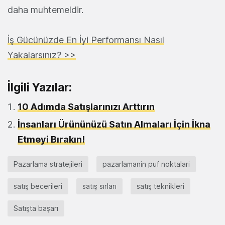
daha muhtemeldir.
İş Gücünüzde En İyi Performansı Nasıl
Yakalarsınız? >>
İlgili Yazılar:
10 Adımda Satışlarınızı Arttırın
İnsanları Ürününüzü Satın Almaları İçin İkna
Etmeyi Bırakın!
Pazarlama stratejileri
pazarlamanin puf noktalari
satış becerileri
satış sırları
satış teknikleri
Satışta başarı