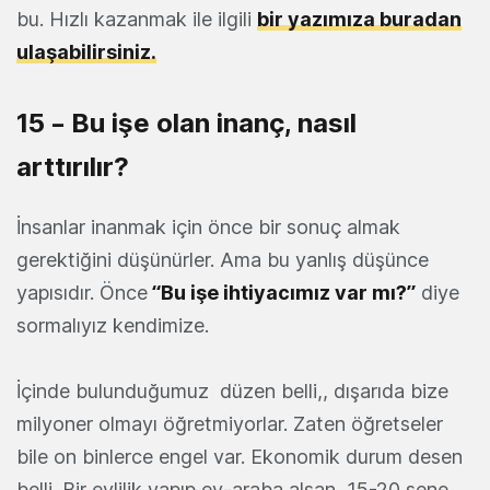
bu. Hızlı kazanmak ile ilgili
bir yazımıza buradan
ulaşabilirsiniz.
15 – Bu işe olan inanç, nasıl
arttırılır?
İnsanlar inanmak için önce bir sonuç almak
gerektiğini düşünürler. Ama bu yanlış düşünce
yapısıdır. Önce
“Bu işe ihtiyacımız var mı?”
diye
sormalıyız kendimize.
İçinde bulunduğumuz düzen belli,, dışarıda bize
milyoner olmayı öğretmiyorlar. Zaten öğretseler
bile on binlerce engel var. Ekonomik durum desen
belli. Bir evlilik yapıp ev-araba alsan, 15-20 sene